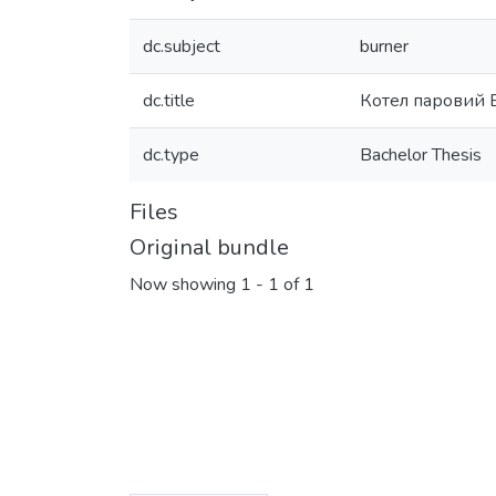
dc.subject
burner
dc.title
Котел паровий 
dc.type
Bachelor Thesis
Files
Original bundle
Now showing
1 - 1 of 1