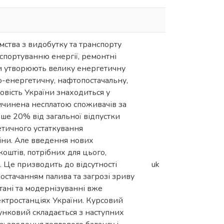
мства з видобутку та транспорту
нспортуванню енергії, ремонтні
вони утворюють велику енергетичну
о-енергетичну, нафтопостачальну,
овість України знаходиться у
ичинена несплатою споживачів за
ьше 20% від загальної відпустки
етичного устаткування
міни. Але введення нових
оштів, потрібних для цього,
. Це призводить до відсутності
uk
постачанням палива та загрозі зриву
тані та модернізуванні вже
лектростанціях України. Курсовий
унковий складається з наступних