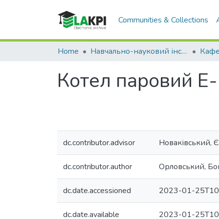
Communities & Collections
Home
Навчально-науковий інститут атомної та теплової енергетики (НН ІАТЕ)
Котел паровий Е
dc.contributor.advisor
Новаківський, 
dc.contributor.author
Орловський, Бо
dc.date.accessioned
2023-01-25T10
dc.date.available
2023-01-25T10