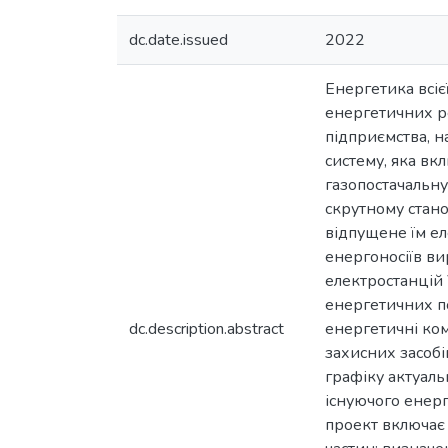
dc.date.issued
2022
Енергетика всіє
енергетичних ре
підприємства, н
систему, яка вк
газопостачальну
скрутному стан
відпущене їм ел
енергоносіїв ви
електростанцій 
енергетичних по
dc.description.abstract
енергетичні ком
захисних засобі
графіку актуаль
існуючого енерг
проект включає 