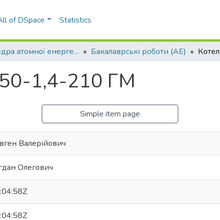
All of DSpace
Statistics
Кафедра атомної енергетики (АЕ)
Бакалаврські роботи (АЕ)
-50-1,4-210 ГМ
Simple item page
Євген Валерійович
гдан Олегович
:04:58Z
:04:58Z