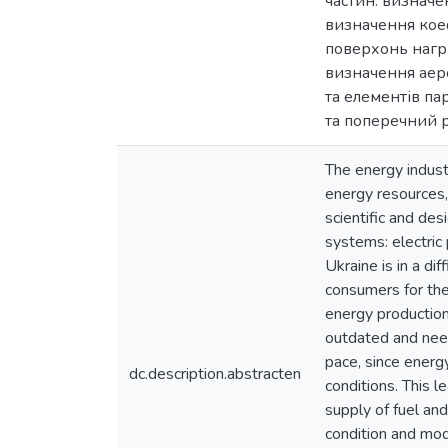
частин: визначе
визначення коеф
поверхонь нагрі
визначення аеро
та елементів па
та поперечний р
The energy industr
energy resources, 
scientific and de
systems: electric
Ukraine is in a d
consumers for the
energy production
outdated and need
pace, since energ
dc.description.abstracten
conditions. This 
supply of fuel an
condition and mode