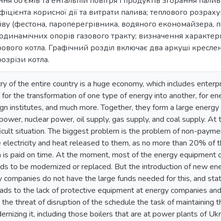
ння об’ємів та ентальпій повітря і продуктів згорання палив
іцієнта корисної дії та витрати палива; теплового розрах
ву (фестона, пароперегрівника, водяного економайзера, по
динамічних опорів газового тракту; визначення характери
рового котла. Графічний розділ включає два аркуші кресле
озрізи котла.
y of the entire country is a huge economy, which includes enterpr
for the transformation of one type of energy into another, for ene
sign institutes, and much more. Together, they form a large energy
 power, nuclear power, oil supply, gas supply, and coal supply. At
ifficult situation. The biggest problem is the problem of non-pay
 electricity and heat released to them, as no more than 20% of the
 is paid on time. At the moment, most of the energy equipment of
s to be modernized or replaced. But the introduction of new energ
y companies do not have the large funds needed for this, and stat
leads to the lack of protective equipment at energy companies and,
d the threat of disruption of the schedule the task of maintaining
rnizing it, including those boilers that are at power plants of Ukr