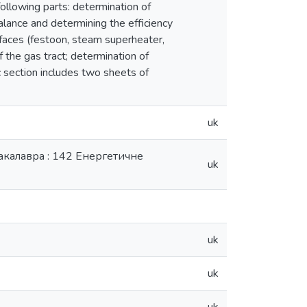
following parts: determination of
alance and determining the efficiency
rfaces (festoon, steam superheater,
 the gas tract; determination of
c section includes two sheets of
uk
акалавра : 142 Енергетичне
uk
uk
uk