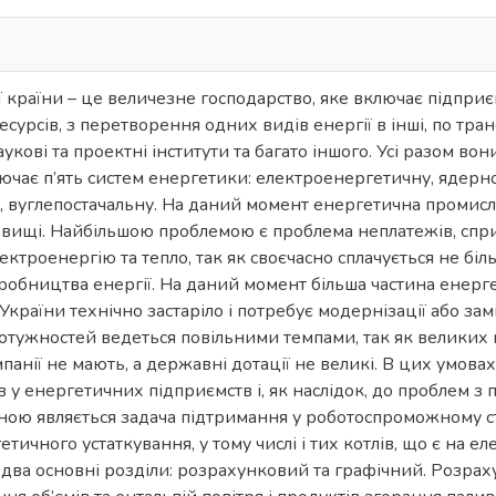
ї країни – це величезне господарство, яке включає підприє
сурсів, з перетворення одних видів енергії в інші, по тра
аукові та проектні інститути та багато іншого. Усі разом 
лючає п’ять систем енергетики: електроенергетичну, ядерн
, вуглепостачальну. На даний момент енергетична промисл
овищі. Найбільшою проблемою є проблема неплатежів, спр
ектроенергію та тепло, так як своєчасно сплачується не біл
робництва енергії. На даний момент більша частина енерг
України технічно застаріло і потребує модернізації або за
тужностей ведеться повільними темпами, так як великих к
панії не мають, а державні дотації не великі. В цих умовах
в у енергетичних підприємств і, як наслідок, до проблем з 
ною являється задача підтримання у роботоспроможному с
етичного устаткування, у тому числі і тих котлів, що є на е
два основні розділи: розрахунковий та графічний. Розрах