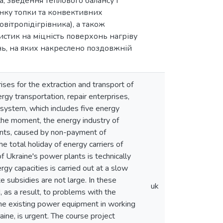
а; зведення теплового балансу і
унку топки та конвективних
вітропідігрівника), а також
стик на міцність поверхонь нагріву
нь, на яких накреслено поздовжній
ises for the extraction and transport of
rgy transportation, repair enterprises,
 system, which includes five energy
 the moment, the energy industry of
ments, caused by non-payment of
 total holiday of energy carriers of
 Ukraine's power plants is technically
y capacities is carried out at a slow
e subsidies are not large. In these
uk
 as a result, to problems with the
 the existing power equipment in working
aine, is urgent. The course project