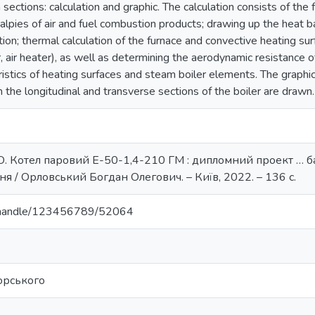
sections: calculation and graphic. The calculation consists of the 
lpies of air and fuel combustion products; drawing up the heat b
ion; thermal calculation of the furnace and convective heating su
 air heater), as well as determining the aerodynamic resistance of
ristics of heating surfaces and steam boiler elements. The graphi
 the longitudinal and transverse sections of the boiler are drawn.
О. Котел паровий Е-50-1,4-210 ГМ : дипломний проект … б
 / Орловський Богдан Олегович. – Київ, 2022. – 136 с.
ua/handle/123456789/52064
корського