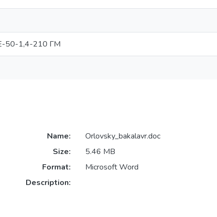
Е-50-1,4-210 ГМ
Name:
Orlovsky_bakalavr.doc
Size:
5.46 MB
Format:
Microsoft Word
Description: