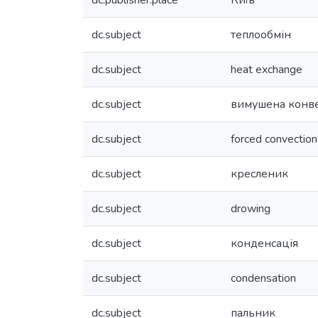
dc.publisher.place
Київ
dc.subject
теплообмін
dc.subject
heat exchange
dc.subject
вимушена конв
dc.subject
forced convection
dc.subject
кресленик
dc.subject
drowing
dc.subject
конденсація
dc.subject
condensation
dc.subject
пальник