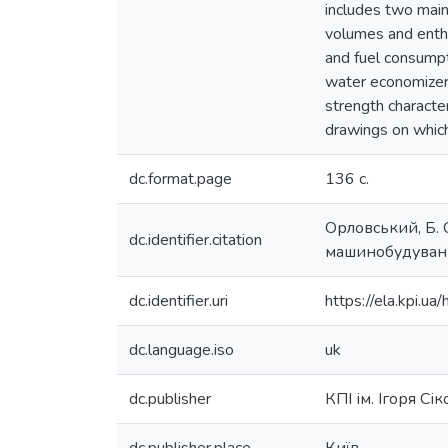
includes two main 
volumes and entha
and fuel consumpt
water economizer,
strength characte
drawings on which
dc.format.page
136 с.
Орловський, Б. 
dc.identifier.citation
машинобудування
dc.identifier.uri
https://ela.kpi.
dc.language.iso
uk
dc.publisher
КПІ ім. Ігоря Сі