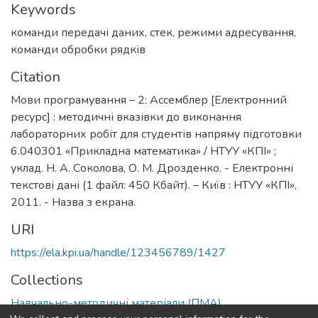
Keywords
команди передачі даних
,
стек
,
режими адресування
,
команди обробки рядків
Citation
Мови програмування – 2: Ассемблер [Електронний
ресурс] : методичні вказівки до виконання
лабораторних робіт для студентів напряму підготовки
6.040301 «Прикладна математика» / НТУУ «КПІ» ;
уклад. Н. А. Соколова, О. М. Дрозденко. - Електронні
текстові дані (1 файл: 450 Кбайт). – Київ : НТУУ «КПІ»,
2011. - Назва з екрана.
URI
https://ela.kpi.ua/handle/123456789/1427
Collections
Навчально-методичні матеріали (ПМА)