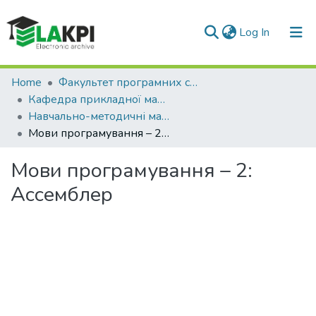
(current)
Log In
Communities & Collections
Home
Факультет програмних систем та прикладної математики (ФПСПМ)
Кафедра прикладної математики (ПМА)
All of DSpace
Навчально-методичні матеріали (ПМА)
Мови програмування – 2: Ассемблер
Statistics
Мови програмування – 2:
Ассемблер