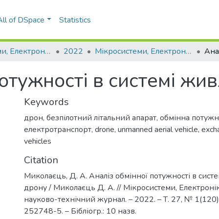
All of DSpace
Statistics
Мікросистеми, Електроніка та Акустика
2022
Мікросистеми, Електроніка та Акустика: науково-технічний журнал, Т. 27, № 1(120)
потужності в системі жи
Keywords
дрон
,
безпілотний літальний апарат
,
обмінна потужн
електротранспорт
,
drone
,
unmanned aerial vehicle
,
exch
vehicles
Citation
Миколаєць, Д. А. Аналіз обмінної потужності в сист
дрону / Миколаєць Д. А. // Мікросистеми, Електронік
науково-технічний журнал. – 2022. – Т. 27, № 1(120)
252748-5. – Бібліогр.: 10 назв.