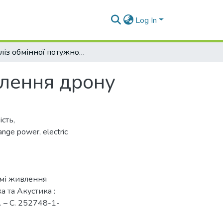
Log In
Аналіз обмінної потужності в системі живлення дрону
влення дрону
ість
,
ange power
,
electric
емі живлення
а та Акустика :
. – С. 252748-1-