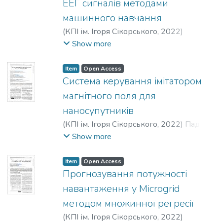
ЕЕГ сигналів методами
машинного навчання
(
КПІ ім. Ігоря Сікорського
,
2022
)
Рихальська, А. К.
;
Іванько, К. О.
;
Show more
Іванушкіна, Н. Г.
;
Іванько, Д. О.
Item
Open Access
Система керування імітатором
магнітного поля для
наносупутників
(
КПІ ім. Ігоря Сікорського
,
2022
)
Падун,
О. М.
;
Сергєєв, Д. В.
;
Лисюк, І. Р.
;
Show more
Коваленко, Є. Ю.
;
Рассамакін, Б. М.
Item
Open Access
Прогнозування потужності
навантаження у Microgrid
методом множинної регресії
(
КПІ ім. Ігоря Сікорського
,
2022
)