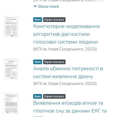
(
КПІ ім. Ігоря Сікорського
,
2022
)
Найда,
М. С.
Show more
Item
Open Access
Комп’ютерне моделювання
алгоритмів діагностики
голосової системи людини
(
КПІ ім. Ігоря Сікорського
,
2022
)
Денисенко, О. І.
Item
Open Access
Аналіз обмінної потужності в
системі живлення дрону
(
КПІ ім. Ігоря Сікорського
,
2022
)
Миколаєць, Д. А.
Item
Open Access
Виявлення епізодів апное та
гіпопное сну за даними ЕКГ та