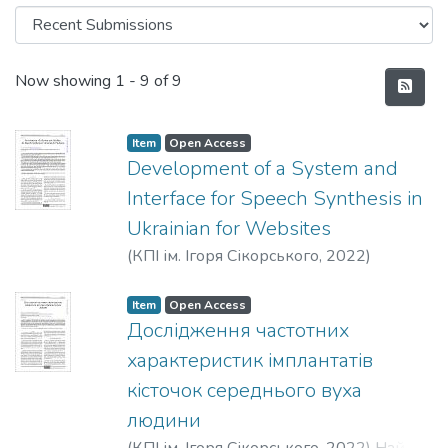
Recent Submissions
Now showing
1 - 9 of 9
Item
Open Access
Development of a System and
Interface for Speech Synthesis in
Ukrainian for Websites
(
КПІ ім. Ігоря Сікорського
,
2022
)
Osadchuk, O. R.
Item
Open Access
Дослідження частотних
характеристик імплантатів
кісточок середнього вуха
людини