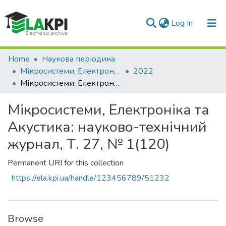
(current)
Log In
Communities & Collections
Home
Наукова періодика
Мікросистеми, Електроніка та Акустика
2022
All of DSpace
Мікросистеми, Електроніка та Акустика: науково-технічний журнал, Т. 27, № 1(120)
Statistics
Мікросистеми, Електроніка та
Акустика: науково-технічний
журнал, Т. 27, № 1(120)
Permanent URI for this collection
https://ela.kpi.ua/handle/123456789/51232
Browse