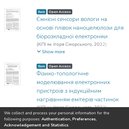
Марченко, Р. С.
;
Клен, К. С.
Item
Open Access
Ємнісні сенсори вологи на
основі плівок наноцелюлози для
біорозкладної електроніки
(
КПІ ім. Ігоря Сікорського
,
2022
)
Лапшуда, В. А.
;
Ліневич, Я. О.
;
Душейко,
Show more
М. Г.
;
Коваль, В. М.
Item
Open Access
Фізико-топологічне
моделювання електронних
пристроїв з індукційним
нагріванням емітерів частинок
(
КПІ ім. Ігоря Сікорського
,
2022
)
We collect and process your personal information for the
Шинкаренко, Н. В.
;
Майкут, С. О.
;
Show more
following purposes:
Authentication, Preferences,
Цибульский, Л. Ю.
;
Кузьмичєв, А. І.
Acknowledgement and Statistics
.