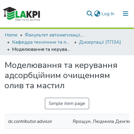
(current)
Log In
Communities & Collections
Home
Факультет автоматизації, промислової інженерії та екології (ФАПІЕ)
Кафедра технічних та програмних засобів автоматизації (ТПЗА)
Дисертації (ТПЗА)
All of DSpace
Моделювання та керування адсорбційним очищенням олив та мастил
Statistics
Моделювання та керування
адсорбційним очищенням
олив та мастил
Simple item page
dc.contributor.advisor
Ярощук, Людмила Дем’яні