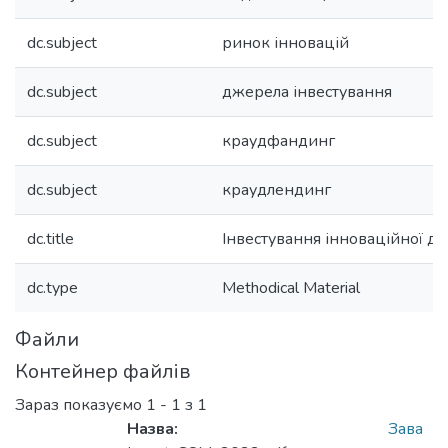
dc.subject
ринок інновацій
dc.subject
джерела інвестування
dc.subject
краудфандинг
dc.subject
краудлендинг
dc.title
Інвестування інноваційної ді
dc.type
Methodical Material
Файли
Контейнер файлів
Зараз показуємо
1 - 1 з 1
Назва:
Зава