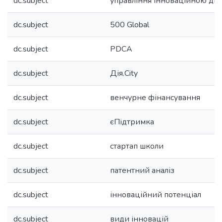
dc.subject
управління інноваційною дія
dc.subject
500 Global
dc.subject
PDCA
dc.subject
Дія.Сity
dc.subject
венчурне фінансування
dc.subject
єПідтримка
dc.subject
стартап школи
dc.subject
патентний аналіз
dc.subject
інноваційний потенціал
dc.subject
види інновацій