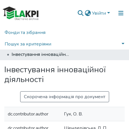
Увійти
Фонди та зібрання
Головна
Факультет менеджменту та маркетингу (ФММ)
Кафедра менеджменту підприємств (КМП)
Пошук за критеріями
Навчально-методичні матеріали (КМП)
Інвестування інноваційної діяльності
Статистика
Інвестування інноваційної
діяльності
Скорочена інформація про документ
dc.contributor.author
Гук, О. В.
dc.contributor.author
Шендерівська, Л. П.