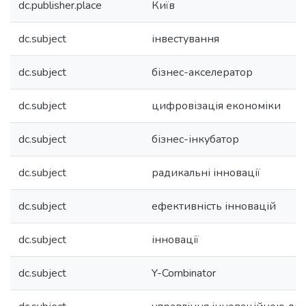
dc.publisher.place
Київ
dc.subject
інвестування
dc.subject
бізнес-акселератор
dc.subject
цифровізація економіки
dc.subject
бізнес-інкубатор
dc.subject
радикальні інновації
dc.subject
ефективність інновацій
dc.subject
інновації
dc.subject
Y-Combinator