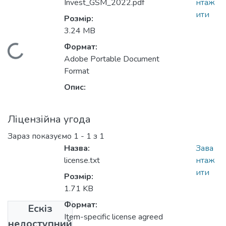
Invest_GSM_2022.pdf
нтаж
ити
Розмір:
3.24 MB
Формат:
Вантажиться...
Adobe Portable Document
Format
Опис:
Ліцензійна угода
Зараз показуємо
1 - 1 з 1
Назва:
Зава
license.txt
нтаж
ити
Розмір:
1.71 KB
Формат:
Ескіз
Item-specific license agreed
недоступний