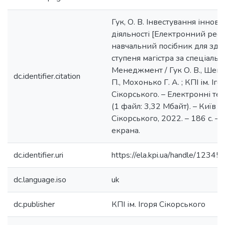
Гук, О. В. Інвестування іннова
діяльності [Електронний ресур
навчальний посібник для здо
ступеня магістра за спеціальн
Менеджмент / Гук О. В., Шенд
dc.identifier.citation
П., Мохонько Г. А. ; КПІ ім. Іго
Сікорського. – Електронні тек
(1 файл: 3,32 Мбайт). – Київ : К
Сікорського, 2022. – 186 с. – 
екрана.
dc.identifier.uri
https://ela.kpi.ua/handle/123
dc.language.iso
uk
dc.publisher
КПІ ім. Ігоря Сікорського