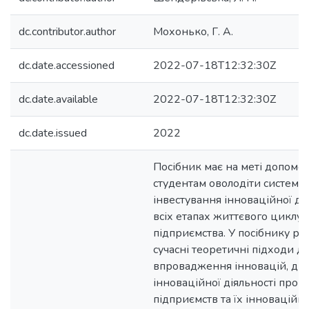
dc.contributor.author
Мохонько, Г. А.
dc.date.accessioned
2022-07-18T12:32:30Z
dc.date.available
2022-07-18T12:32:30Z
dc.date.issued
2022
Посібник має на меті допомо
студентам оволодіти системо
інвестування інноваційної дія
всіх етапах життєвого циклу
підприємства. У посібнику ро
сучасні теоретичні підходи д
впровадження інновацій, ди
інноваційної діяльності про
підприємств та їх інноваційно