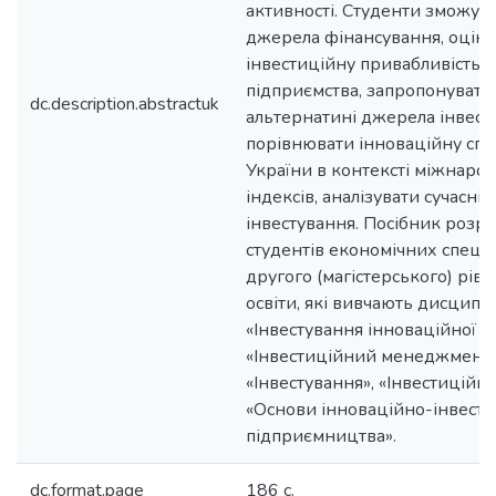
активності. Студенти зможут
джерела фінансування, оцін
інвестиційну привабливість
підприємства, запропонувати
dc.description.abstractuk
альтернатині джерела інвест
порівнювати інноваційну сп
України в контексті міжнаро
індексів, аналізувати сучасні 
інвестування. Посібник розр
студентів економічних спеці
другого (магістерського) рів
освіти, які вивчають дисципл
«Інвестування інноваційної ді
«Інвестиційний менеджмент»
«Інвестування», «Інвестиційни
«Основи інноваційно-інвест
підприємництва».
dc.format.page
186 с.