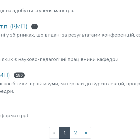
ї на здобуття ступеня магістра.
т.п. (КМП)
4
ні у збірниках, що видані за результатами конференцій, сем
и яких є науково-педагогічні працівники кафедри.
КМП)
150
і посібники, практикуми, матеріали до курсів лекцій, про
федри.
 форматі ppt.
(current)
«
1
2
»