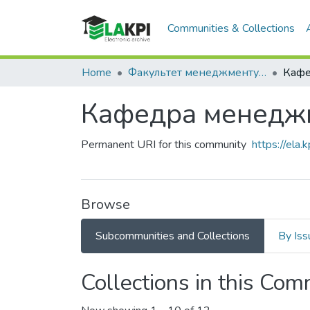
Communities & Collections
Home
Факультет менеджменту та маркетингу (ФММ)
Кафедра менеджм
Permanent URI for this community
https://ela
Browse
Subcommunities and Collections
By Iss
Collections in this Co