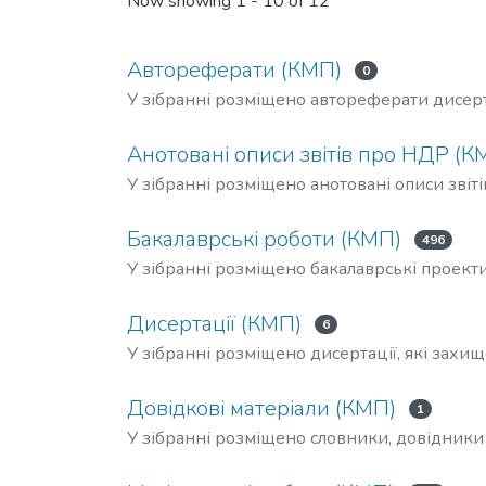
Now showing
1 - 10 of 12
Автореферати (КМП)
0
У зібранні розміщено автореферати дисер
Анотовані описи звітів про НДР (К
У зібранні розміщено анотовані описи звіт
Бакалаврські роботи (КМП)
496
У зібранні розміщено бакалаврські проекти
Дисертації (КМП)
6
У зібранні розміщено дисертації, які зах
Довідкові матеріали (КМП)
1
У зібранні розміщено словники, довідники