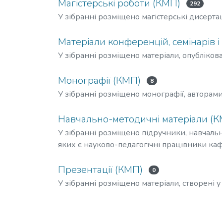
Магістерські роботи (КМП)
292
У зібранні розміщено магістерські дисертаці
Матеріали конференцій, семінарів і 
У зібранні розміщено матеріали, опублікова
Монографії (КМП)
8
У зібранні розміщено монографії, авторам
Навчально-методичні матеріали (
У зібранні розміщено підручники, навчальн
яких є науково-педагогічні працівники ка
Презентації (КМП)
0
У зібранні розміщено матеріали, створені у