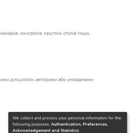
інарів, конгресів, круглих столів тощо.
грами дисциплін, авторами або укладачами
We collect and process your personal information for the
following purposes:
Authentication, Preferences,
Acknowledgement and Statistics
.