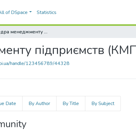
All of DSpace
Statistics
Кафедра менеджменту підприємств (КМП)
енту підприємств (КМП
.kpi.ua/handle/123456789/44328
ue Date
By Author
By Title
By Subject
mmunity