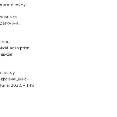
енергетичному
онано та
датку А-Г.
етан
,
tical-adsorption
nalyzer
етичному
 інформаційно-
Київ, 2020. – 148