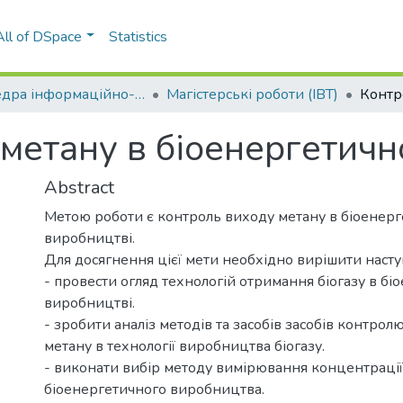
All of DSpace
Statistics
Кафедра інформаційно-вимірювальних технологій (ІВТ)
Магістерські роботи (ІВТ)
метану в біоенергетичн
Abstract
Метою роботи є контроль виходу метану в біоенер
виробництві.
Для досягнення цієї мети необхідно вирішити насту
- провести огляд технологій отримання біогазу в б
виробництві.
- зробити аналіз методів та засобів засобів контрол
метану в технології виробництва біогазу.
- виконати вибір методу вимірювання концентрації
біоенергетичного виробництва.