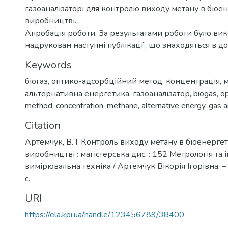
газоаналізаторі для контролю виходу метану в біо
виробництві.
Апробація роботи. За результатами роботи було вик
надрукован наступні публікації, що знаходяться в до
Keywords
біогаз
,
оптико-адсорбційний метод
,
концентрація
,
м
альтернативна енергетика
,
газоаналізатор
,
biogas
,
op
method
,
concentration
,
methane
,
alternative energy
,
gas a
Citation
Артемчук, В. І. Контроль виходу метану в біоенерг
виробництві : магістерська дис. : 152 Метрологія та
вимірювальна техніка / Артемчук Вікорія Ігорівна. – 
с.
URI
https://ela.kpi.ua/handle/123456789/38400