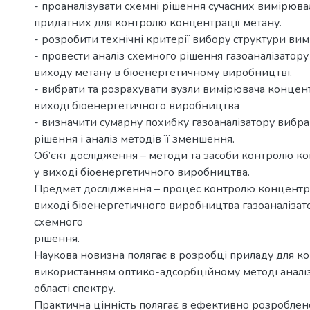
- проаналізувати схемні рішення сучасних вимірюва
придатних для контролю концентрації метану.
- розробити технічні критерії вибору структури ви
- провести аналіз схемного рішення газоаналізатор
виходу метану в біоенергетичному виробництві.
- вибрати та розрахувати вузли вимірювача концент
виході біоенергетичного виробництва
- визначити сумарну похибку газоаналізатору вибр
рішення і аналіз методів її зменшення.
Об’єкт дослідження – методи та засоби контролю к
у виході біоенергетичного виробництва.
Предмет дослідження – процес контролю концентра
виході біоенергетичного виробництва газоаналіза
схемного
рішення.
Наукова новизна полягає в розробці приладу для к
використанням оптико-адсорбційному методі аналіз
області спектру.
Практична цінність полягає в ефективно розробле