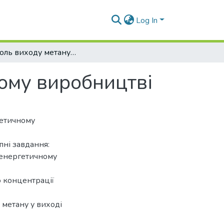
Log In
Контроль виходу метану в біоенергетичному виробництві
ому виробництві
гетичному
пні завдання:
іоенергетичному
ю концентрації
 метану у виході