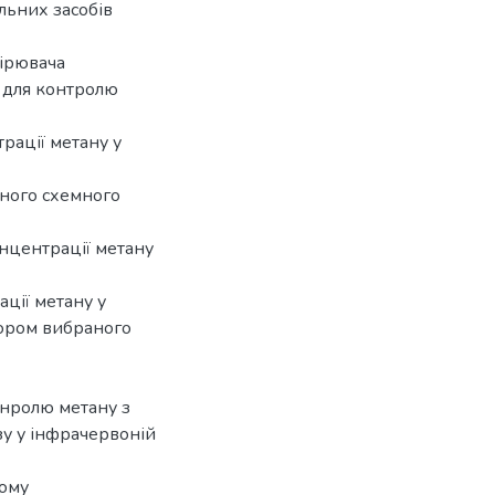
льних засобів
мірювача
у для контролю
рації метану у
аного схемного
онцентрації метану
ції метану у
тором вибраного
онролю метану з
у у інфрачервоній
ному