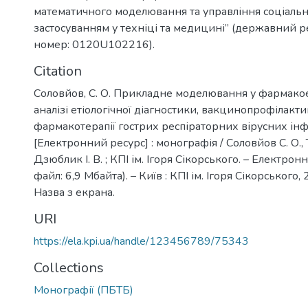
математичного моделювання та управління соціаль
застосуванням у техніці та медицині” (державний 
номер: 0120U102216).
Citation
Соловйов, С. О. Прикладне моделювання у фармак
аналізі етіологічної діагностики, вакцинопрофілакти
фармакотерапії гострих респіраторних вірусних ін
[Електронний ресурс] : монографія / Соловйов С. О., 
Дзюблик І. В. ; КПІ ім. Ігоря Сікорського. – Електронн
файл: 6,9 Мбайта). – Київ : КПІ ім. Ігоря Сікорського, 
Назва з екрана.
URI
https://ela.kpi.ua/handle/123456789/75343
Collections
Монографії (ПБТБ)