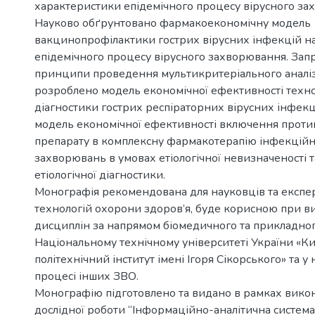
характеристики епідемічного процесу вірусного за
Науково обґрунтовано фармакоекономічну модель
вакцинопрофілактики гострих вірусних інфекцій на
епідемічного процесу вірусного захворювання. За
принципи проведення мультикритеріального аналіз
розроблено модель економічної ефективності технол
діагностики гострих респіраторних вірусних інфек
модель економічної ефективності включення проти
препарату в комплексну фармакотерапію інфекцій
захворювань в умовах етіологічної невизначеності 
етіологічної діагностики.
Монографія рекомендована для науковців та експер
технологій охорони здоров’я, буде корисною при в
дисциплін за напрямом біомедичного та прикладно
Національному технічному університеті України «К
політехнічний інститут імені Ігоря Сікорського» та у
процесі інших ЗВО.
Монографію підготовлено та видано в рамках вико
дослідної роботи “Інформаційно-аналітична система