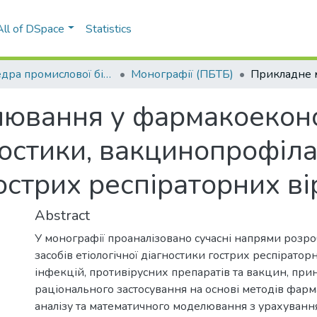
All of DSpace
Statistics
Кафедра промислової біотехнології та біофармації (ПБТБ)
Монографії (ПБТБ)
ювання у фармакоеконо
гностики, вакцинопрофіл
острих респіраторних ві
Abstract
У монографії проаналізовано сучасні напрями розр
засобів етіологічної діагностики гострих респіратор
інфекцій, противірусних препаратів та вакцин, при
раціонального застосування на основі методів фар
аналізу та математичного моделювання з урахуванн