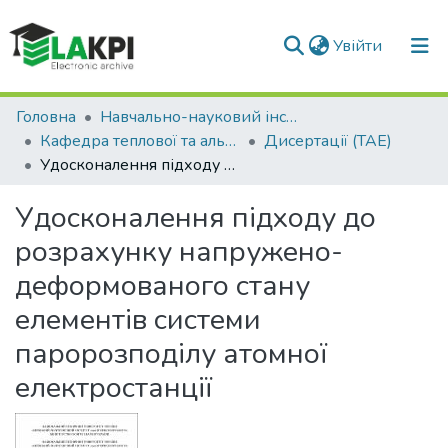
(current)
Log In
Communities & Collections
Home
Навчально-науковий інститут атомної та теплової енергетики (НН ІАТЕ)
Кафедра теплової та альтернативної енергетики (ТАЕ)
Дисертації (ТАЕ)
All of DSpace
Удосконалення підходу до розрахунку напружено-деформованого стану елементів системи паророзподілу атомної електростанції
Statistics
Удосконалення підходу до
розрахунку напружено-
деформованого стану
елементів системи
паророзподілу атомної
електростанції