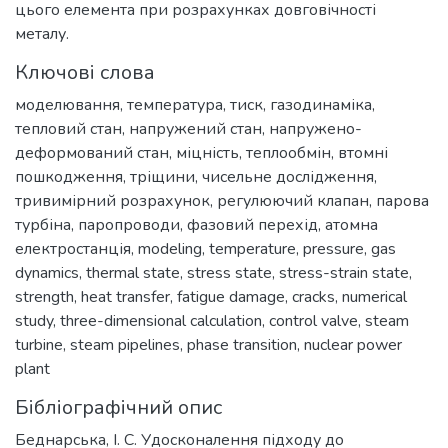
Keywords
моделювання
,
температура
,
тиск
,
газодинаміка
,
тепловий стан
,
напружений стан
,
напружено-
деформований стан
,
міцність
,
теплообмін
,
втомні
пошкодження
,
тріщини
,
чисельне дослідження
,
тривимірний розрахунок
,
регулюючий клапан
,
парова
турбіна
,
паропроводи
,
фазовий перехід
,
атомна
електростанція
,
modeling
,
temperature
,
pressure
,
gas
dynamics
,
thermal state
,
stress state
,
stress-strain state
,
strength
,
heat transfer
,
fatigue damage
,
cracks
,
numerical
study
,
three-dimensional calculation
,
control valve
,
steam
turbine
,
steam pipelines
,
phase transition
,
nuclear power
plant
Citation
Беднарська, І. С. Удосконалення підходу до