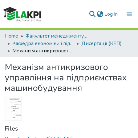
(current)
Log In
Communities & Collections
Home
Факультет менеджменту та маркетингу (ФММ)
Кафедра економіки і підприємництва (КЕП)
Дисертації (КЕП)
All of DSpace
Механізм антикризового управління на підприємствах машинобудування
Statistics
Механізм антикризового
управління на підприємствах
машинобудування
Files