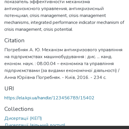
показатель эффективности механизма
антикризисного управления
,
антикризисный
потенциал
,
crisis management
,
crisis management
mechanisms
,
integrated performance indicator mechanism of
crisis management
,
crisis potential
Citation
Погребняк А. Ю. Механізм антикризового управління
на підприємствах машинобудування : дис. ... канд.
економ. наук. : 08.00.04 – економіка та управління
підприємствами (за видами економічної діяльності) /
Анна Юріївна Погребняк. - Київ, 2016. - 234 с.
URI
https://ela.kpi.ua/handle/123456789/15402
Collections
Дисертації (КЕП)
Дисертації (вільний доступ)