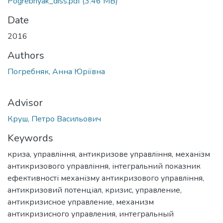
Pogrebnyak_diss.pdf
(3.46 MB)
Date
2016
Authors
Погребняк, Анна Юріївна
Advisor
Круш, Петро Васильович
Keywords
криза
,
управління
,
антикризове управління
,
механізм
антикризового управління
,
інтегральний показник
ефективності механізму антикризового управління
,
антикризовий потенціал
,
кризис
,
управление
,
антикризисное управление
,
механизм
антикризисного управления
,
интегральный