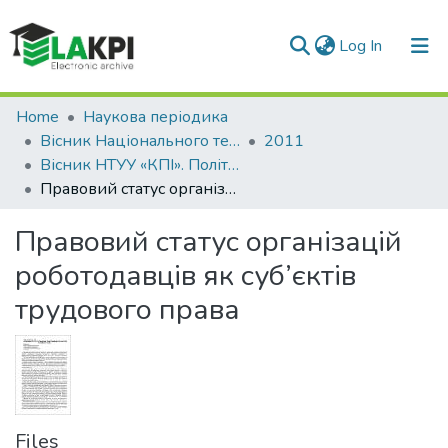
(current)
Log In
Communities & Collections
Home
Наукова періодика
Вісник Національного технічного університету України «Київський політехнічний інститут». Політологія. Соціологія. Право
2011
All of DSpace
Вісник НТУУ «КПІ». Політологія. Соціологія. Право: збірник наукових праць, № 1 (9)
Правовий статус організацій роботодавців як суб’єктів трудового права
Statistics
Правовий статус організацій
роботодавців як суб’єктів
трудового права
Files