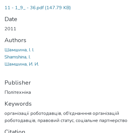
11 - 1_9_ - 36.pdf
(147.79 KB)
Date
2011
Authors
Шамшина, І. І.
Shamshina, I.
Шамшина, И. И.
Publisher
Політехніка
Keywords
організації роботодавців
,
об'єднанння організацій
роботодавців
,
правовий статус
,
соціальне партнерство
Citation