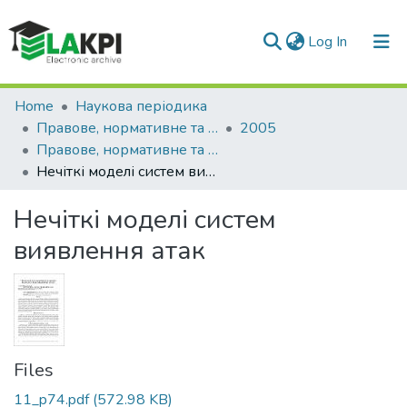
(current)
Log In
Communities & Collections
Home
Наукова періодика
Правове, нормативне та метрологічне забезпечення системи захисту інформації в Україні
2005
All of DSpace
Правове, нормативне та метрологічне забезпечення системи захисту інформації в Україні: науково-технічний збірник, Вип. 11
Нечіткі моделі систем виявлення атак
Statistics
Нечіткі моделі систем
виявлення атак
Files
11_p74.pdf
(572.98 KB)