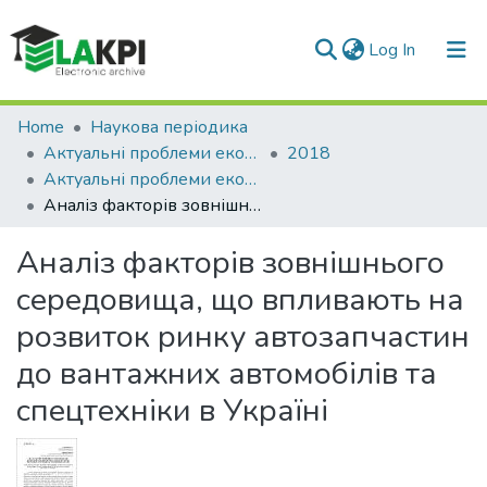
(current)
Log In
Communities & Collections
Home
Наукова періодика
Актуальні проблеми економіки та управління
2018
All of DSpace
Актуальні проблеми економіки та управління: збірник наукових праць молодих вчених, Вип. 12
Аналіз факторів зовнішнього середовища, що впливають на розвиток ринку автозапчастин до вантажних автомобілів та спецтехніки в Україні
Statistics
Аналіз факторів зовнішнього
середовища, що впливають на
розвиток ринку автозапчастин
до вантажних автомобілів та
спецтехніки в Україні