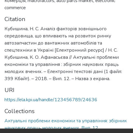
комерція
,
macrofactors
,
auto parts market
,
electronic
commerce
Citation
Кубишина, Н. С. Аналіз факторів зовнішнього
середовища, що впливають на розвиток ринку
автозапчастин до вантажних автомобілів та
спецтехніки в Україні [Електронний ресурс] / Н. С.
Кубишина, К. О. Афанасьєва // Актуальні проблеми
економіки та управління : збірник наукових праць
молодих вчених. – Електронні текстові дані (1 файл:
399 Кбайт). – 2018. – Вип. 12. – Назва з екрана.
URI
https://ela.kpi.ua/handle/123456789/24636
Collections
Актуальні проблеми економіки та управління: збірник
наукових праць молодих вчених, Вип. 12