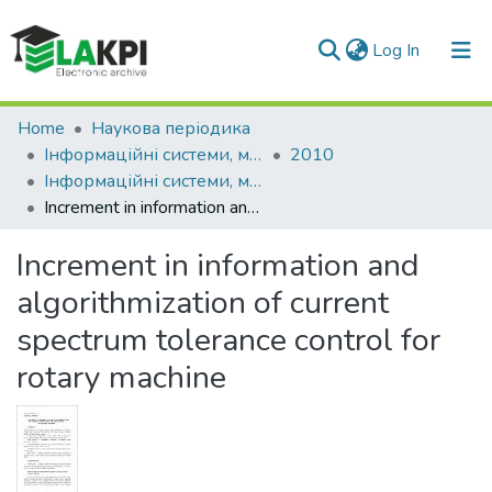
(current)
Log In
Communities & Collections
Home
Наукова періодика
Інформаційні системи, механіка та керування
2010
All of DSpace
Інформаційні системи, механіка та керування: науково-технічний збірник, Вип. 4
Increment in information and algorithmization of current spectrum tolerance control for rotary machine
Statistics
Increment in information and
algorithmization of current
spectrum tolerance control for
rotary machine