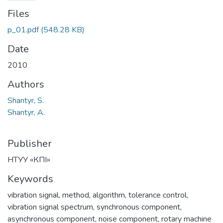
Files
p_01.pdf
(548.28 KB)
Date
2010
Authors
Shantyr, S.
Shantyr, A.
Publisher
НТУУ «КПІ»
Keywords
vibration signal
,
method
,
algorithm
,
tolerance control
,
vibration signal spectrum
,
synchronous component
,
asynchronous component
,
noise component
,
rotary machine