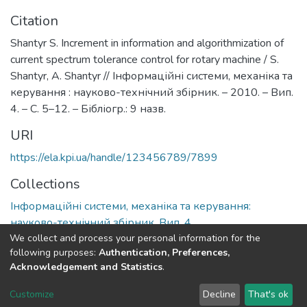
Citation
Shantyr S. Increment in information and algorithmization of
current spectrum tolerance control for rotary machine / S.
Shantyr, A. Shantyr // Інформаційні системи, механіка та
керування : науково-технічний збірник. – 2010. – Вип.
4. – С. 5–12. – Бібліогр.: 9 назв.
URI
https://ela.kpi.ua/handle/123456789/7899
Collections
Інформаційні системи, механіка та керування:
науково-технічний збірник, Вип. 4
We collect and process your personal information for the
following purposes:
Authentication, Preferences,
Full item page
Acknowledgement and Statistics
.
DSpace software
copyright © 2002-2026
LYRASIS
Customize
Decline
That's ok
Cookie settings
Send Feedback