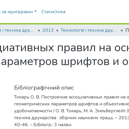
 за критеріями
Статистика
Технологія і техніка друкарства
2013
Технологія і техніка друкарства: збірник наукових праць, Вип. 1(39)
циативных правил на ос
параметров шрифтов и 
Бібліографічний опис
Токарь О. В. Построение ассоциативных правил на 
геометрических параметров шрифтов и объективн
удобочитаемости / О. В. Токарь, М. А. Зильберглейт //
техніка друкарства : збірник наукових праць. – 2013. 
40–46. – Бібліогр.: 3 назви.