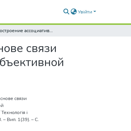
Увійти
Построение ассоциативных правил на основе связи геометрических параметров шрифтов и объективной удобочитаемости
нове связи
объективной
основе связи
ой
 Технологія і
– Вип. 1(39). – С.