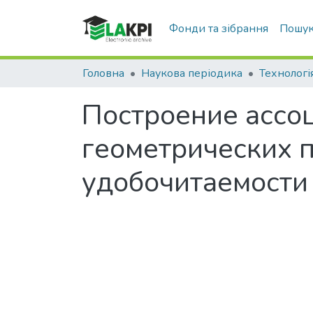
Фонди та зібрання
Пошук
Головна
Наукова періодика
Построение ассо
геометрических 
удобочитаемости
Вантажиться...