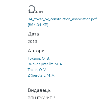
Файли
04_tokar_ov_construction_association.pdf
(894.04 KB)
Дата
2013
Автори
Токарь, О. В.
Зильберглейт, М. А.
Tokar’, O. V.
Zil’berglejt, M. A.
Видавець
ВПІ НТУУ "КПІ"