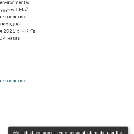
 environmental
gyrey I. M. //
технологіях
жнародної
2021 р. – Київ :
.: 4 назви.
технологіях
We collect and process your personal information for the