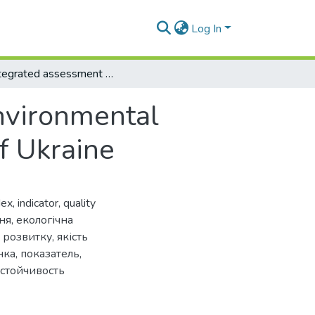
Log In
An integrated assessment framework of environmental dimension of the development of regions of Ukraine
nvironmental
f Ukraine
dex
,
indicator
,
quality
ня
,
екологічна
о розвитку
,
якість
нка
,
показатель
,
устойчивость