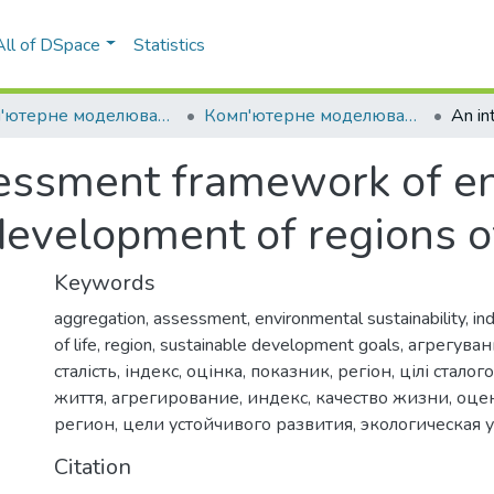
All of DSpace
Statistics
Комп'ютерне моделювання і керування в техніці та технологіях КМКТТ
Комп'ютерне моделювання і керування в техніці та технологіях КМКТТ-2021
sessment framework of e
development of regions o
Keywords
aggregation
,
assessment
,
environmental sustainability
,
in
of life
,
region
,
sustainable development goals
,
агрегуван
сталість
,
індекс
,
оцінка
,
показник
,
регіон
,
цілі сталог
життя
,
агрегирование
,
индекс
,
качество жизни
,
оце
регион
,
цели устойчивого развития
,
экологическая 
Citation