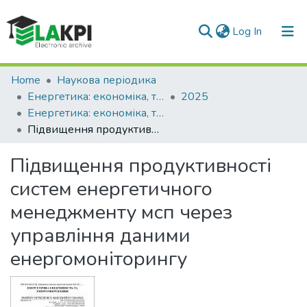
(current)
Log In
Communities & Collections
Home
Наукова періодика
Енергетика: економіка, технології, екологія
2025
All of DSpace
Енергетика: економіка, технології, екологія: науковий журнал, № 2
Підвищення продуктивності систем енергетичного менеджменту мсп через управління даними енергомоніторингу
Statistics
Підвищення продуктивності
систем енергетичного
менеджменту мсп через
управління даними
енергомоніторингу