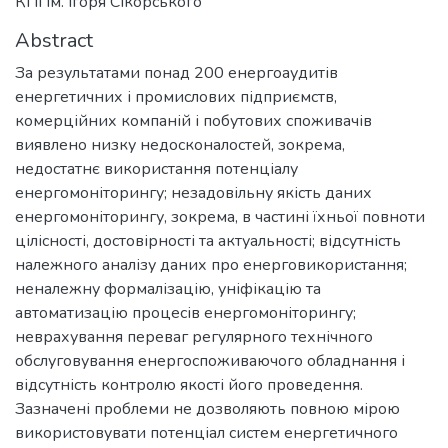
КПІ ім. Ігоря Сікорського
Abstract
За результатами понад 200 енергоаудитів
енергетичних і промислових підприємств,
комерційних компаній і побутових споживачів
виявлено низку недосконалостей, зокрема,
недостатнє використання потенціалу
енергомоніторингу; незадовільну якість даних
енергомоніторингу, зокрема, в частині їхньої повноти
цілісності, достовірності та актуальності; відсутність
належного аналізу даних про енерговикористання;
неналежну формалізацію, уніфікацію та
автоматизацію процесів енергомоніторингу;
неврахування переваг регулярного технічного
обслуговування енергоспоживаючого обладнання і
відсутність контролю якості його проведення.
Зазначені проблеми не дозволяють повною мірою
використовувати потенціал систем енергетичного