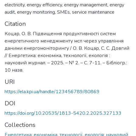
electricity
,
energy efficiency
,
energy management
,
energy
audit
,
energy monitoring
,
SMEs
,
service maintenance
Citation
Коцар, О. В. Підвищення продуктивності систем
енергетичного менеджменту мсп через управління
даними енергомоніторингу / О. В. Коцар, C. C. Довгий
// Енергетика: економіка, технології, екологія :
науковий журнал. – 2025. – № 2. – С. 7-11. – Бібліогр.:
10 назв.
URI
https://ela.kpi.ua/handle/123456789/80869
DOI
https://doi.org/10.20535/1813-5420.2.2025.327133
Collections
Енергетика: економіка, технології, екологія: науковий