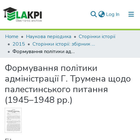
(current)
Log In
Communities & Collections
Home
Наукова періодика
Сторінки історії
2015
Сторінки історії: збірник наукових праць, Вип. 40
All of DSpace
Формування політики адміністрації Г. Трумена щодо палестинського питання (1945–1948 рр.)
Statistics
Формування політики
адміністрації Г. Трумена щодо
палестинського питання
(1945–1948 рр.)