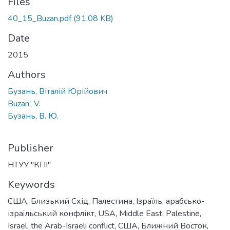
Files
40_15_Buzan.pdf
(91.08 KB)
Date
2015
Authors
Бузань, Віталій Юрійович
Buzan’, V.
Бузань, В. Ю.
Publisher
НТУУ "КПІ"
Keywords
США
,
Близький Схід
,
Палестина
,
Ізраїль
,
арабсько-
ізраїльський конфлікт
,
USA
,
Middle East
,
Palestine
,
Israel
,
the Arab-Israeli conflict
,
США
,
Ближний Восток
,