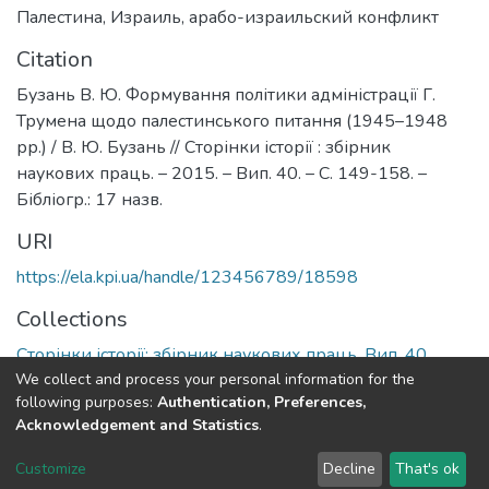
Палестина
,
Израиль
,
арабо-израильский конфликт
Citation
Бузань В. Ю. Формування політики адміністрації Г.
Трумена щодо палестинського питання (1945–1948
рр.) / В. Ю. Бузань // Сторінки історії : збірник
наукових праць. – 2015. – Вип. 40. – С. 149-158. –
Бібліогр.: 17 назв.
URI
https://ela.kpi.ua/handle/123456789/18598
Collections
Сторінки історії: збірник наукових праць, Вип. 40
We collect and process your personal information for the
following purposes:
Authentication, Preferences,
Full item page
Acknowledgement and Statistics
.
DSpace software
copyright © 2002-2026
LYRASIS
Customize
Decline
That's ok
Cookie settings
Send Feedback