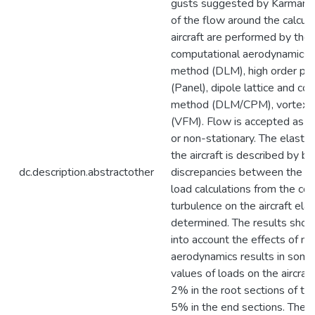
gusts suggested by Karman. 
of the flow around the calcu
aircraft are performed by the
computational aerodynamics: d
method (DLM), high order pa
(Panel), dipole lattice and co
method (DLM/CPM), vortex 
(VFM). Flow is accepted as q
or non-stationary. The elasti
the aircraft is described by b
dc.description.abstractother
discrepancies between the re
load calculations from the co
turbulence on the aircraft elas
determined. The results show
into account the effects of no
aerodynamics results in som
values of loads on the aircraft
2% in the root sections of th
5% in the end sections. The l