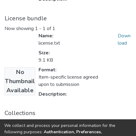
License bundle
Now showing
1 - 1 of 1
Name:
Down
license.txt
load
Size:
9.1 KB
Format:
No
Item-specific license agreed
Thumbnail
upon to submission
Available
Description:
Collections
Механіка гіроскопічних систем: науково-технічний
We collect and process your personal information for the
збірник, Вип. 38
following purposes:
Authentication, Preferences,