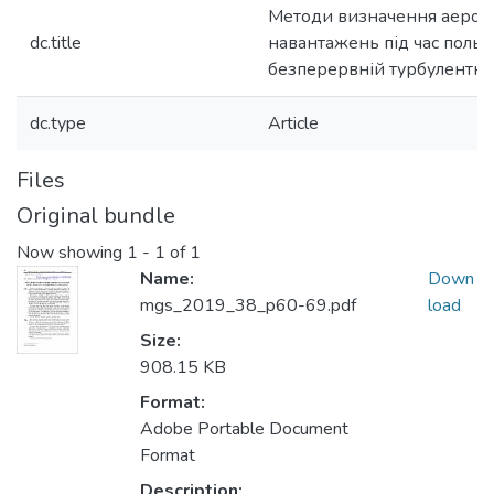
Методи визначення аерод
dc.title
навантажень під час польо
безперервній турбулентно
dc.type
Article
Files
Original bundle
Now showing
1 - 1 of 1
Name:
Down
mgs_2019_38_p60-69.pdf
load
Size:
908.15 KB
Format:
Adobe Portable Document
Format
Description: