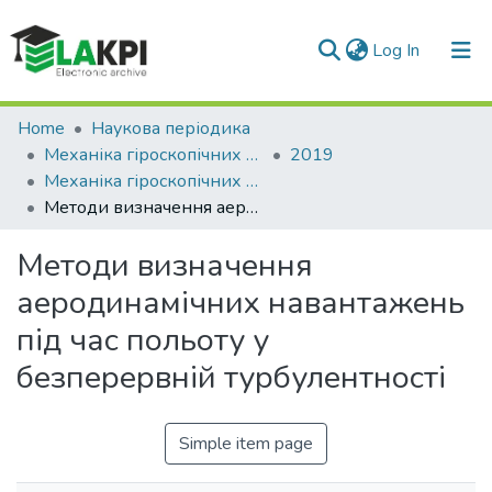
(current)
Log In
Communities & Collections
Home
Наукова періодика
Механіка гіроскопічних систем
2019
All of DSpace
Механіка гіроскопічних систем: науково-технічний збірник, Вип. 38
Методи визначення аеродинамічних навантажень під час польоту у безперервній турбулентності
Statistics
Методи визначення
аеродинамічних навантажень
під час польоту у
безперервній турбулентності
Simple item page