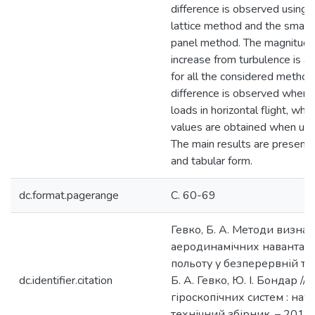
difference is observed using 
lattice method and the smalle
panel method. The magnitude 
increase from turbulence is 
for all the considered methods
difference is observed when 
loads in horizontal flight, wh
values are obtained when us
The main results are presente
and tabular form.
dc.format.pagerange
С. 60-69
Гевко, Б. А. Методи визна
аеродинамічних навантаже
польоту у безперервній тур
dc.identifier.citation
Б. А. Гевко, Ю. І. Бондар //
гіроскопічних систем : нау
технічний збірник. – 2019. 