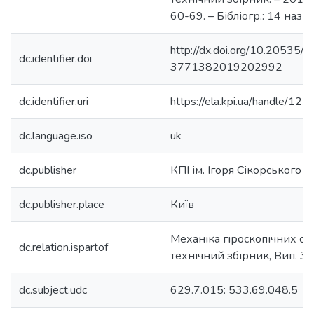
60-69. – Бібліогр.: 14 назв.
http://dx.doi.org/10.20535/
dc.identifier.doi
3771382019202992
dc.identifier.uri
https://ela.kpi.ua/handle/
dc.language.iso
uk
dc.publisher
КПІ ім. Ігоря Сікорського
dc.publisher.place
Київ
Механіка гіроскопічних си
dc.relation.ispartof
технічний збірник, Вип. 38
dc.subject.udc
629.7.015: 533.69.048.5