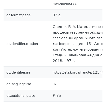
человечества.
dc.format.page
97 c.
Стаднік, В. А. Математичне 
процесів утворення оксидів 
спалюванні органічного палив
dc.identifier.citation
магістерська дис. : 151 Автом
комп`ютерно-інтегровані техн
Стаднік Владислав Андрійович
2018. – 97 с.
dc.identifier.uri
https://ela.kpi.ua/handle/123
dc.language.iso
uk
dc.publisher.place
Київ