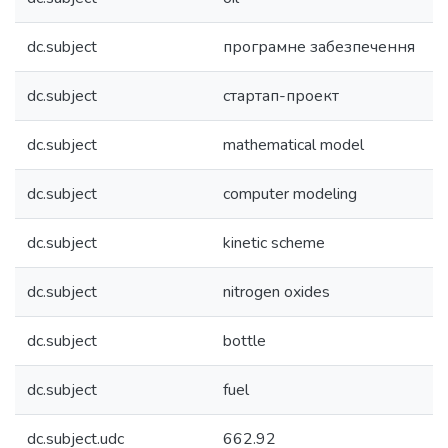
dc.subject
програмне забезпечення
dc.subject
стартап-проект
dc.subject
mathematical model
dc.subject
computer modeling
dc.subject
kinetic scheme
dc.subject
nitrogen oxides
dc.subject
bottle
dc.subject
fuel
dc.subject.udc
662.92