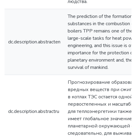
людства.
Тhe prediction of the formation o
substances in the combustion of 
boilers TPP remains one of the 
large-scale tasks for heat powe
dc.description.abstracten
engineering, and this issue is of 
importance for the protection of
planetary environment and, there
survival of mankind.
Прогнозирование образован
вредных веществ при сжига
в котлах ТЭС остается одной 
первостепенных и масштабны
dc.description.abstractru
для теплоэнергетики также э
имеет глобальное значение 
планетарной окружающей ср
следовательно, для выживан