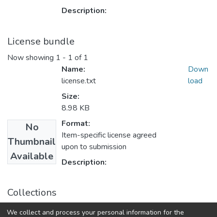
Description:
License bundle
Now showing
1 - 1 of 1
Name:
Down
license.txt
load
Size:
8.98 KB
Format:
No
Item-specific license agreed
Thumbnail
upon to submission
Available
Description:
Collections
Магістерські роботи (КХТП)
We collect and process your personal information for the