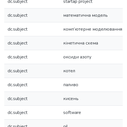
dc.subject
startap project
dc.subject
математична модель
dc.subject
комп’ютерне моделювання
dc.subject
кінетична схема
dc.subject
оксиди азоту
dc.subject
котел
dc.subject
паливо
dc.subject
кисень
dc.subject
software
dc.subject
oil