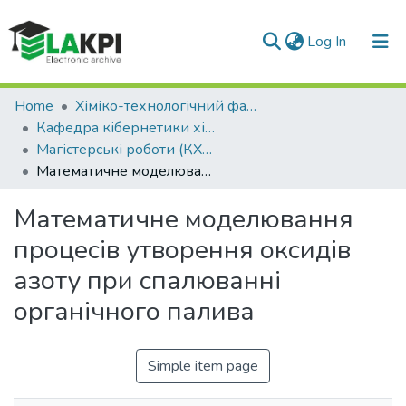
(current)
Log In
Communities & Collections
Home
Хіміко-технологічний факультет (ХТФ)
Кафедра кібернетики хіміко-технологічних процесів (КХТП)
All of DSpace
Магістерські роботи (КХТП)
Математичне моделювання процесів утворення оксидів азоту при спалюванні органічного палива
Statistics
Математичне моделювання
процесів утворення оксидів
азоту при спалюванні
органічного палива
Simple item page