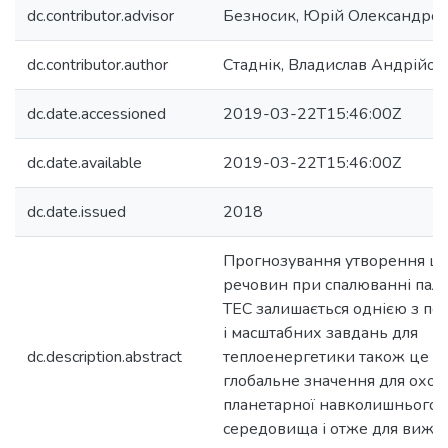
dc.contributor.advisor
Безносик, Юрій Олександро
dc.contributor.author
Стаднік, Владислав Андрійов
dc.date.accessioned
2019-03-22T15:46:00Z
dc.date.available
2019-03-22T15:46:00Z
dc.date.issued
2018
Прогнозування утворення ш
речовин при спалюванні пали
ТЕС залишається однією з п
і масштабних завдань для
dc.description.abstract
теплоенергетики також це п
глобальне значення для охо
планетарної навколишнього
середовища і отже для вижи