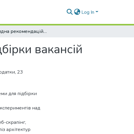
Log In
Гібридна рекомендаційна система для підбірки вакансій
бірки вакансій
додатки, 23
еми для підбірки
експериментів над
еб-скрапінг,
із архітектур