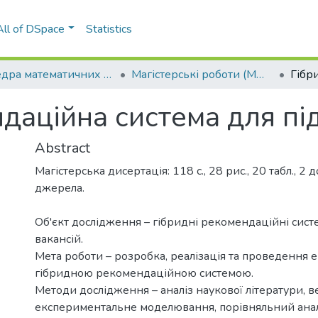
All of DSpace
Statistics
Кафедра математичних методів системного аналізу (ММСА)
Магістерські роботи (ММСА)
даційна система для під
Abstract
Магістерська дисертація: 118 с., 28 рис., 20 табл., 2 
джерела.
Об'єкт дослідження – гібридні рекомендаційні сист
вакансій.
Мета роботи – розробка, реалізація та проведення 
гібридною рекомендаційною системою.
Методи дослідження – аналіз наукової літератури, в
експериментальне моделювання, порівняльний анал