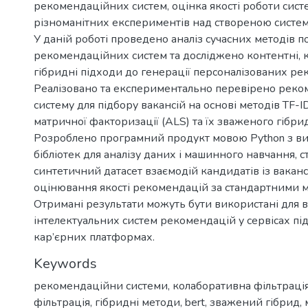
рекомендаційних систем, оцінка якості роботи сис
різноманітних експериментів над створеною систе
У даній роботі проведено аналіз сучасних методів 
рекомендаційних систем та досліджено контентні, 
гібридні підходи до генерації персоналізованих ре
Реалізовано та експериментально перевірено рек
систему для підбору вакансій на основі методів TF-I
матричної факторизації (ALS) та їх зваженого гібр
Розроблено програмний продукт мовою Python з в
бібліотек для аналізу даних і машинного навчання, 
синтетичний датасет взаємодій кандидатів із вакан
оцінювання якості рекомендацій за стандартними 
Отримані результати можуть бути використані для
інтелектуальних систем рекомендацій у сервісах пі
кар’єрних платформах.
Keywords
рекомендаційни системи
,
колаборативна фільтраці
фільтрація
,
гібридні методи
,
bert
,
зважений гібрид
,