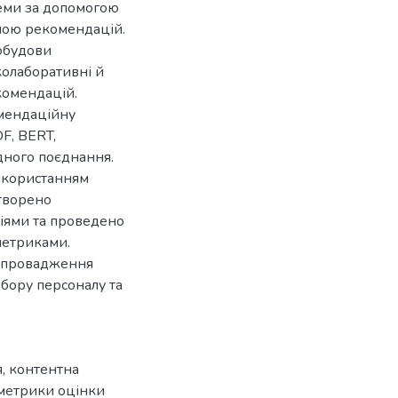
теми за допомогою
мою рекомендацій.
побудови
колаборативні й
комендацій.
омендаційну
DF, BERT,
идного поєднання.
икористанням
створено
сіями та проведено
метриками.
 впровадження
дбору персоналу та
я
,
контентна
метрики оцінки