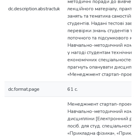
методичні поради до вивчен
dc.description.abstractuk
лекційного матеріалу, практ
занять та тематика самостійн
студентів. Надані тестові зав
перевірки знань студентів та
поточного та підсумкового к
Навчально-методичний компл
у нагоді студентам технічних 
економічних спеціальностей, 
прагнуть опанувати дисциплі
«Менеджмент стартап-проект
dc.format.page
61 c.
Менеджмент стартап-проекті
Навчально-методичний комп
дисципліни [Електронний ресу
посіб. для студ. спеціальносте
«Прикладна фізика», «Прикл