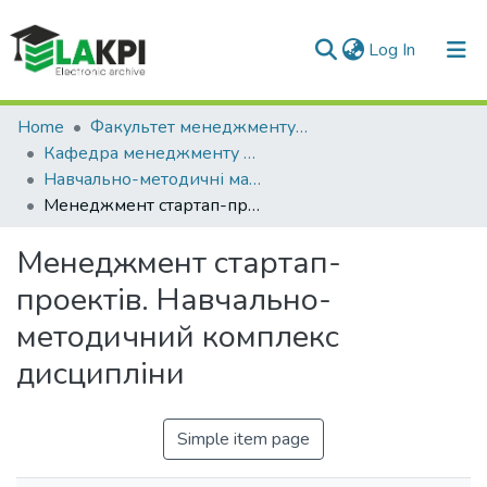
(current)
Log In
Communities & Collections
Home
Факультет менеджменту та маркетингу (ФММ)
Кафедра менеджменту підприємств (КМП)
All of DSpace
Навчально-методичні матеріали (КМП)
Менеджмент стартап-проектів. Навчально-методичний комплекс дисципліни
Statistics
Менеджмент стартап-
проектів. Навчально-
методичний комплекс
дисципліни
Simple item page