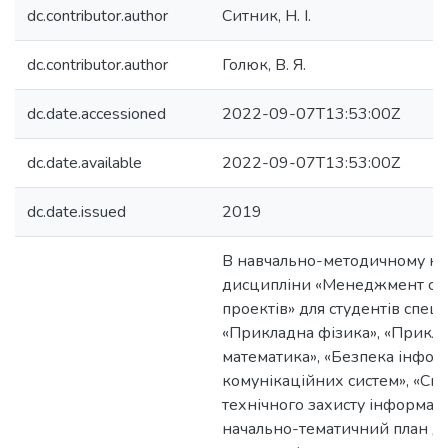
dc.contributor.author
Ситник, Н. І.
dc.contributor.author
Голюк, В. Я.
dc.date.accessioned
2022-09-07T13:53:00Z
dc.date.available
2022-09-07T13:53:00Z
dc.date.issued
2019
В навчально-методичному ко
дисципліни «Менеджмент ста
проектів» для студентів спец
«Прикладна фізика», «Прикл
математика», «Безпека інфор
комунікаційних систем», «Си
технічного захисту інформаці
начально-тематичний план д