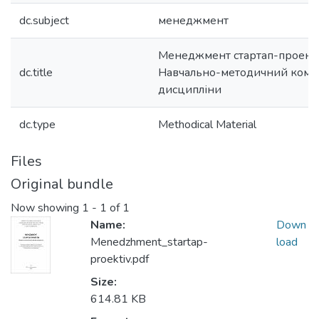
dc.subject
менеджмент
Менеджмент стартап-проекті
dc.title
Навчально-методичний комп
дисципліни
dc.type
Methodical Material
Files
Original bundle
Now showing
1 - 1 of 1
Name:
Down
Menedzhment_startap-
load
proektiv.pdf
Size:
614.81 KB