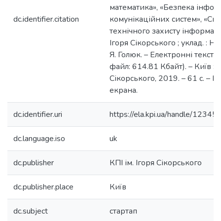
математика», «Безпека інфор
dc.identifier.citation
комунікаційних систем», «Си
технічного захисту інформації»
Ігоря Сікорського ; уклад. : Н. 
Я. Голюк. – Електронні текстов
файл: 614.81 Кбайт). – Київ : К
Сікорського, 2019. – 61 с. – Н
екрана.
dc.identifier.uri
https://ela.kpi.ua/handle/123
dc.language.iso
uk
dc.publisher
КПІ ім. Ігоря Сікорського
dc.publisher.place
Київ
dc.subject
стартап