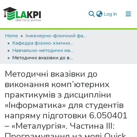
(current)
Log In
Communities & Collections
Home
Інженерно-фізичний факультет (ІФФ)
Кафедра фізико-хімічних основ технології металів (ФХОТМ ІФФ)
All of DSpace
Навчально-методичні матеріали (ФХОТМ)
Методичні вказівки до виконання комп’ютерних практикумів з дисципліни «Інформатика» для студентів напряму підготовки 6.050401 – «Металургія». Частина ІІI: Програмування на мові Quick Basic
Statistics
Методичні вказівки до
виконання комп’ютерних
практикумів з дисципліни
«Інформатика» для студентів
напряму підготовки 6.050401
– «Металургія». Частина ІІI:
Програмування на мові Quick