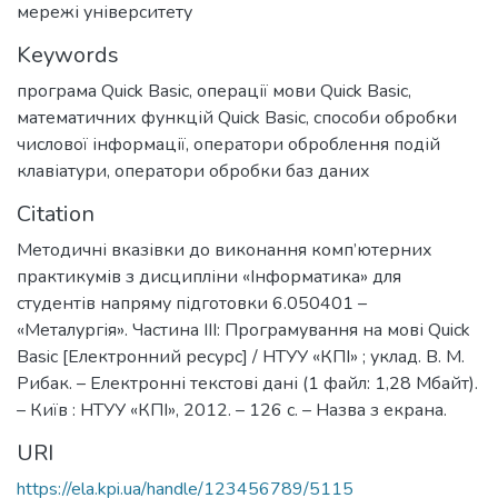
мережі університету
Keywords
програма Quick Basic
,
операції мови Quick Basic
,
математичних функцій Quick Basic
,
способи обробки
числової інформації
,
оператори оброблення подій
клавіатури
,
оператори обробки баз даних
Citation
Методичні вказівки до виконання комп’ютерних
практикумів з дисципліни «Інформатика» для
студентів напряму підготовки 6.050401 –
«Металургія». Частина ІІI: Програмування на мові Quick
Basic [Електронний ресурс] / НТУУ «КПІ» ; уклад. В. М.
Рибак. – Електронні текстові дані (1 файл: 1,28 Мбайт).
– Київ : НТУУ «КПІ», 2012. – 126 с. – Назва з екрана.
URI
https://ela.kpi.ua/handle/123456789/5115