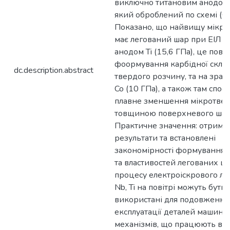
виключно титановим анодом 
який оброблений по схемі (Co
Показано, що найвищу мікро
має легований шар при ЕІЛ ст
анодом Ti (15,6 ГПа), це пов'я
фоормування карбідної скла
dc.description.abstract
твердого розчину, та на зраз
Co (10 ГПа), а також там спос
плавне зменшення мікротверд
товщиною поверхневого шару
Практичне значення: отриман
результати та встановлені
закономірності формування 
та властивостей легованих ша
процесу електроіскрового ле
Nb, Ti на повітрі можуть бути
використані для подовження
експлуатації деталей машин т
механізмів, що працюють в 