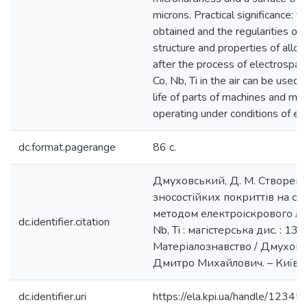
microns. Practical significance: t
obtained and the regularities of 
structure and properties of alloy
after the process of electrospark
Co, Nb, Ti in the air can be used
life of parts of machines and m
operating under conditions of ex
dc.format.pagerange
86 с.
Дмуховський, Д. М. Створен
зносостійких покриттів на ста
методом електроіскрового ле
dc.identifier.citation
Nb, Ti : магістерська дис. : 132
Матеріалознавство / Дмухов
Дмитро Михайлович. – Київ, 2
dc.identifier.uri
https://ela.kpi.ua/handle/123