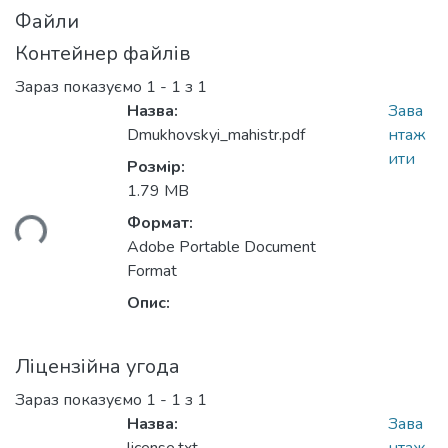
Файли
Контейнер файлів
Зараз показуємо
1 - 1 з 1
Назва:
Зава
Dmukhovskyi_mahistr.pdf
нтаж
ити
Розмір:
иться...
1.79 MB
Формат:
Adobe Portable Document
Format
Опис:
Ліцензійна угода
Зараз показуємо
1 - 1 з 1
Назва:
Зава