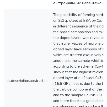
екстремальних навантажень.
The possibility of forming harde
on St3cp steel at ESA by Co, Ti
in different sequence of their de
the phase composition and micr
the doped layers was revealed. I
that higher values of microhardn
doped layer have samples of ste
which are treated exclusively wi
anode and the sample which is 
according to the scheme (Co-Nb-T
shown that the highest microhar
doped layer at e of steel St3cp 
dc.description.abstracten
(15.6 GPa), this is due to the fo
the carbide component of the sol
and to the sample Co-Nb-Ti-Co 
and there there is a gradual decr
microhardness and a surface thi