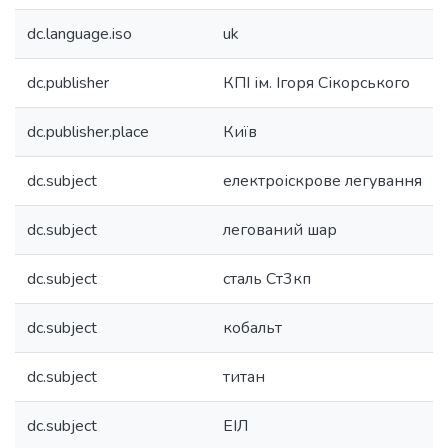
dc.language.iso
uk
dc.publisher
КПІ ім. Ігоря Сікорського
dc.publisher.place
Київ
dc.subject
електроіскрове легування
dc.subject
легований шар
dc.subject
сталь Ст3кп
dc.subject
кобальт
dc.subject
титан
dc.subject
ЕІЛ