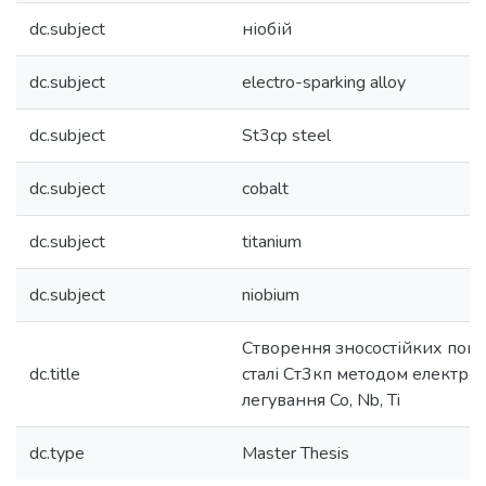
dc.subject
ніобій
dc.subject
electro-sparking alloy
dc.subject
St3cp steel
dc.subject
cobalt
dc.subject
titanium
dc.subject
niobium
Створення зносостійких покр
dc.title
сталі Ст3кп методом електро
легування Co, Nb, Ti
dc.type
Master Thesis