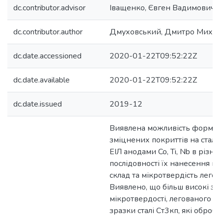
dc.contributor.advisor
Іващенко, Євген Вадимович
dc.contributor.author
Дмуховський, Дмитро Миха
dc.date.accessioned
2020-01-22T09:52:22Z
dc.date.available
2020-01-22T09:52:22Z
dc.date.issued
2019-12
Виявлена можливість форму
зміцнених покриттів на сталі
ЕІЛ анодами Co, Ti, Nb в різн
послідовності їх нанесення н
склад та мікротвердість лего
Виявлено, що більш високі з
мікротвердості, легованого ш
зразки сталі Ст3кп, які оброб