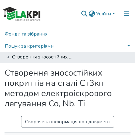
Увійти
Фонди та зібрання
Головна
Інженерно-фізичний факультет (ІФФ)
Кафедра фiзики металiв (ФМ ІФФ)
Пошук за критеріями
Магістерські роботи (ФМ ІФФ)
Створення зносостійких покриттів на сталі Ст3кп методом електроіскрового легування Co, Nb, Ti
Статистика
Створення зносостійких
покриттів на сталі Ст3кп
методом електроіскрового
легування Co, Nb, Ti
Скорочена інформація про документ