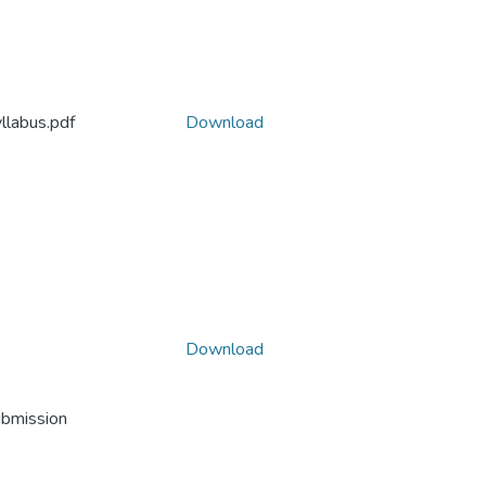
llabus.pdf
Download
Download
ubmission