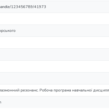
ua/handle/123456789/41973
корського
азмонний резонанс. Робоча програма навчальної дисциплі
m