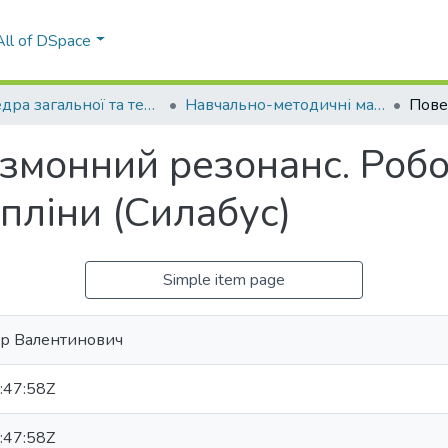
All of DSpace
Кафедра загальної та теоретичної фізики (КЗТФ)
Навчально-методичні матеріали (КЗТФ)
змонний резонанс. Робо
пліни (Силабус)
Simple item page
ор Валентинович
:47:58Z
:47:58Z