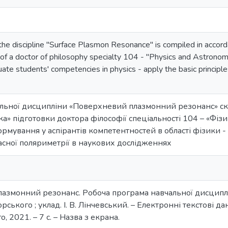
 the discipline "Surface Plasmon Resonance" is compiled in accor
g of a doctor of philosophy specialty 104 - "Physics and Astronomy
uate students' competencies in physics - apply the basic principle
льної дисципліни «Поверхневий плазмонний резонанс» скл
а» підготовки доктора філософії спеціальності 104 – «Фізи
рмування у аспірантів компетентностей в області фізики 
часної поляриметрії в наукових дослідженнях
азмонний резонанс. Робоча програма навчальної дисциплін
орського ; уклад. І. В. Лінчевський. – Електронні текстові дан
о, 2021. – 7 с. – Назва з екрана.