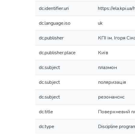
dc.identifier.uri
https://ela.kpi.
dc.language.iso
uk
dc.publisher
КПІ ім. Ігоря Сі
dc.publisher.place
Київ
dc.subject
плазмон
dc.subject
поляризація
dc.subject
резонанснс
dc.title
Поверхневий пл
dc.type
Discipline progra