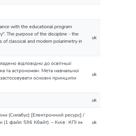
dance with the educational program
". The purpose of the discipline - the
uk
s of classical and modern polarimetry in
адено відповідно до освітньої
ка та астрономія». Мета навчальної
uk
- застосовувати основні принципи
uk
и (Силабус) [Електронний ресурс] /
і (1 файл: 596 Кбайт). – Київ : КПІ ім.
uk