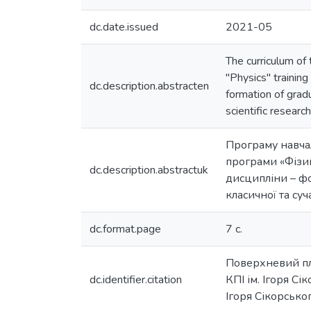
dc.date.issued
2021-05
The curriculum of
"Physics" trainin
dc.description.abstracten
formation of grad
scientific research
Програму навча
програми «Фізик
dc.description.abstractuk
дисципліни – фо
класичної та су
dc.format.page
7 с.
Поверхневий пл
dc.identifier.citation
КПІ ім. Ігоря Сік
Ігоря Сікорськог