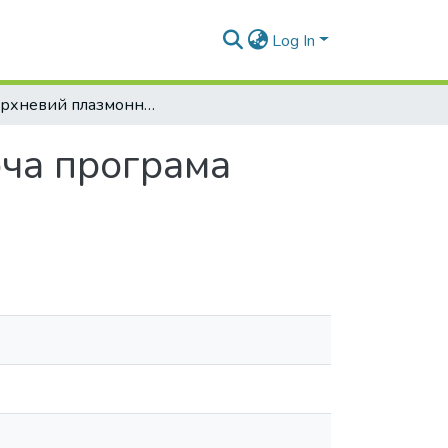
Log In
Поверхневий плазмонний резонанс. Робоча програма навчальної дисципліни (Силабус)
ча програма