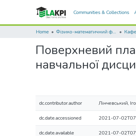
Communities & Collections
Home
Фізико-математичний факультет (ФМФ)
Поверхневий пла
навчальної дисци
dc.contributor.author
Лінчевський, Іг
dc.date.accessioned
2021-07-02T07
dc.date.available
2021-07-02T07