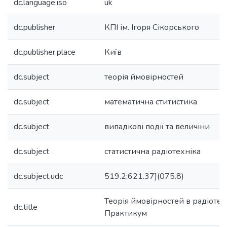
dc.language.iso
uk
dc.publisher
КПІ ім. Ігоря Сікорського
dc.publisher.place
Київ
dc.subject
теорія ймовірностей
dc.subject
математична ститистика
dc.subject
випадкові події та величіни
dc.subject
статистична радіотехніка
dc.subject.udc
519.2:621.37](075.8)
Теорія ймовірностей в радіотехн
dc.title
Практикум