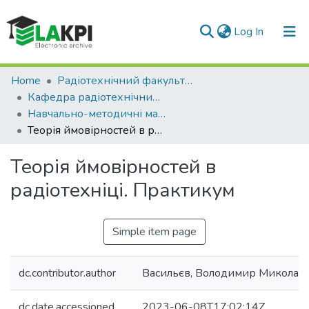
(current)
Log In
Communities & Collections
Home
Радіотехнічний факультет (РТФ)
Кафедра радіотехнічних систем (РТС)
All of DSpace
Навчально-методичні матеріали (РТС)
Теорія ймовірностей в радіотехніці. Практикум
Statistics
Теорія ймовірностей в
радіотехніці. Практикум
Simple item page
dc.contributor.author
Васильєв, Володимир Миколай
dc.date.accessioned
2023-06-08T17:02:14Z