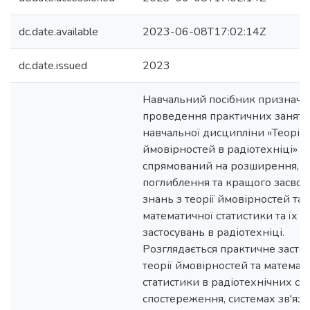
dc.date.available
2023-06-08T17:02:14Z
dc.date.issued
2023
Навчальний посібник призначе
проведення практичних занять
навчальної дисципліни «Теорія
ймовірностей в радіотехніці» і
спрямований на розширення,
поглиблення та кращого засвоє
знань з теорії ймовірностей та
математичної статистики та їх
застосувань в радіотехніці.
Розглядається практичне засто
теорії ймовірностей та математ
статистики в радіотехнічних си
спостереження, системах зв'язк