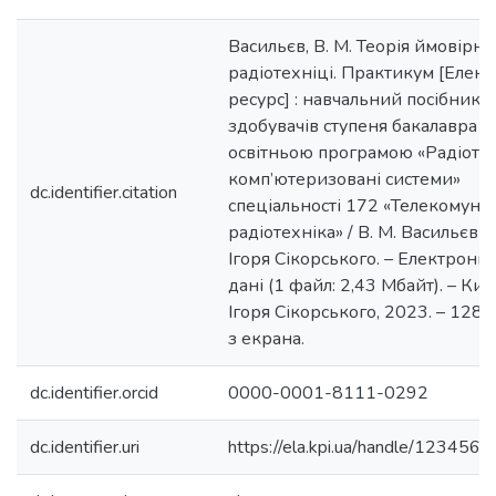
Васильєв, В. М. Теорія ймовірно
радіотехніці. Практикум [Елек
ресурс] : навчальний посібник 
здобувачів ступеня бакалавра з
освітньою програмою «Радіотех
комп’ютеризовані системи»
dc.identifier.citation
спеціальності 172 «Телекомуніка
радіотехніка» / В. М. Васильєв ; 
Ігоря Сікорського. – Електронні
дані (1 файл: 2,43 Мбайт). – Київ 
Ігоря Сікорського, 2023. – 128 с
з екрана.
dc.identifier.orcid
0000-0001-8111-0292
dc.identifier.uri
https://ela.kpi.ua/handle/12345