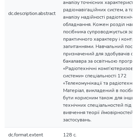
аналізу точнісних характеристи
радіонавігаційних систем, а та
dc.description.abstract
аналізу надійності радіотехнічн
обладнання. Кожен розділ нав
посібника супроводжується за
практичного характеру і конт
запитаннями. Навчальний посі
призначений для здобувачів ст
бакалавра за освітньою прогр
«Радіотехнічні комп’ютеризова
системи» спеціальності 172
«Телекомунікації та радіотехнік
Матеріал, викладений в посібн
бути корисним також для інши
технічних спеціальностей під ч
вивчення теорії ймовірностей та
застосувань.
dc.format.extent
128 с.