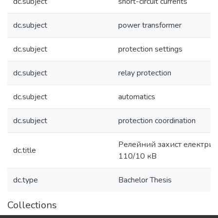
dc.subject
short-circuit currents
dc.subject
power transformer
dc.subject
protection settings
dc.subject
relay protection
dc.subject
automatics
dc.subject
protection coordination
Релейний захист електричн
dc.title
110/10 кВ
dc.type
Bachelor Thesis
Collections