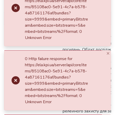
https://ela.kpi.ua/server/api/core/ite
dc.date.available
2025-07-04T11:59:52Z
ms/85108ac0-5e91-4c7a-b578-
4a87161176af/bundles?
dc.date.issued
2025
size=9999&embed=primaryBitstre
am&embed.size=bitstreams=5&e
Дипломний проект викона
mbed=bitstreams%2Fformat: 0
аркушах, 8 рисунків, 14 та
Unknown Error
графічної частини, 18 літе
посилань. Об’єкт дослідже
×
напругою 110/10 кВ та її 
0 Http failure response for
захист. Предмет дослідже
https://ela.kpi.ua/server/api/core/ite
Обладнання, релейний зах
ms/85108ac0-5e91-4c7a-b578-
автоматика підстанції нап
dc.description.abstract
4a87161176af/bundles?
кВ. Мета дослідження - в
size=9999&embed=primaryBitstre
розрахунків струмів корот
am&embed.size=bitstreams=5&e
замикання на підстанції 1
mbed=bitstreams%2Fformat: 0
розробка рекомендацій 
Unknown Error
визначення параметрів нал
релейного захисту для за