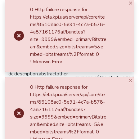
×
надійного та селективного
0 Http failure response for
ліквідації пошкоджень.
https://ela.kpi.ua/server/api/core/ite
ms/85108ac0-5e91-4c7a-b578-
The diploma project is made 
4a87161176af/bundles?
figures, 14 tables, 3 sheets o
size=9999&embed=primaryBitstre
18 literary references. The ob
am&embed.size=bitstreams=5&e
study is a 110/10 kV substati
mbed=bitstreams%2Fformat: 0
protection. The subject of the
Unknown Error
equipment, relay protection o
automation of a 110/10 kV su
dc.description.abstractother
purpose of the study is to pe
×
calculations of short-circuit cu
0 Http failure response for
110/10 kV substation and d
https://ela.kpi.ua/server/api/core/ite
recommendations for determi
ms/85108ac0-5e91-4c7a-b578-
parameters for setting its rel
4a87161176af/bundles?
ensure reliable and selective
size=9999&embed=primaryBitstre
elimination of damage.
am&embed.size=bitstreams=5&e
mbed=bitstreams%2Fformat: 0
dc.format.extent
63 с.