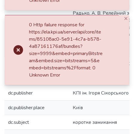
Unknown Error
Радько, А. В. Релейний за
×
електричної підстанції 110
0 Http failure response for
дипломний проект ... бакал
dc.identifier.citation
https://ela.kpi.ua/server/api/core/ite
Електроенергетика, електр
ms/85108ac0-5e91-4c7a-b578-
електромеханіка / Радько
4a87161176af/bundles?
Вікторович. – Київ, 2025. – 
size=9999&embed=primaryBitstre
am&embed.size=bitstreams=5&e
dc.identifier.uri
https://ela.kpi.ua/handle/
mbed=bitstreams%2Fformat: 0
Unknown Error
dc.language.iso
uk
dc.publisher
КПІ ім. Ігоря Сікорського
dc.publisher.place
Київ
dc.subject
коротке замикання