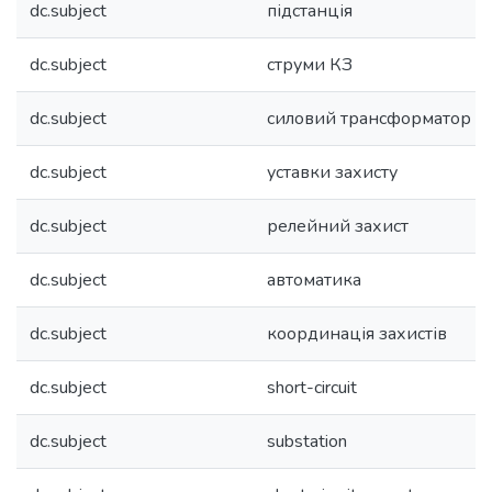
dc.subject
підстанція
dc.subject
струми КЗ
dc.subject
силовий трансформатор
dc.subject
уставки захисту
dc.subject
релейний захист
dc.subject
автоматика
dc.subject
координація захистів
dc.subject
short-circuit
dc.subject
substation