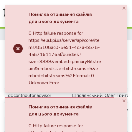
×
(current)
Log In
Помилка отримання файлів
для цього документа
Communities & Collections
0 Http failure response for
Home
https://ela.kpi.ua/server/api/core/ite
All of DSpace
Релейний захист електричної
ms/85108ac0-5e91-4c7a-b578-
4a87161176af/bundles?
Statistics
підстанції 110/10 кВ
size=9999&embed=primaryBitstre
am&embed.size=bitstreams=5&e
mbed=bitstreams%2Fformat: 0
Simple item page
Unknown Error
dc.contributor.advisor
Шполянський, Олег Григо
×
Помилка отримання файлів
dc.contributor.author
Радько, Артур Вікторович
для цього документа
dc.date.accessioned
2025-07-04T11:59:52Z
0 Http failure response for