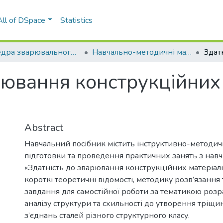
All of DSpace
Statistics
Кафедра зварювального виробництва (ЗВ)
Навчально-методичні матеріали (ЗВ)
рювання конструкційних 
Abstract
Навчальний посібник містить інструктивно-методич
підготовки та проведення практичних занять з нав
«Здатність до зварювання конструкційних матеріал
короткі теоретичні відомості, методику розв’язання
завдання для самостійної роботи за тематикою роз
аналізу структури та схильності до утворення тріщи
з’єднань сталей різного структурного класу.