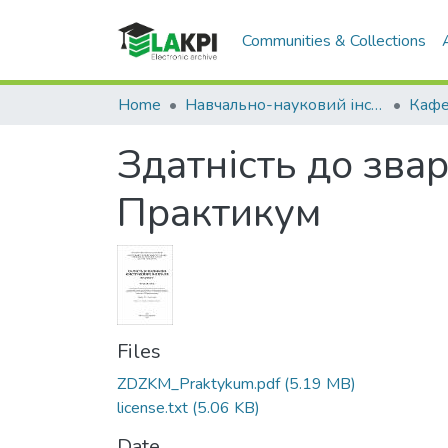
Communities & Collections
Home
Навчально-науковий інститут матеріалознавства та зварювання ім. Є.О. Патона (НН ІМЗ ім. Є.О. Патона)
Здатність до зва
Практикум
Files
ZDZKM_Praktykum.pdf
(5.19 MB)
license.txt
(5.06 KB)
Date