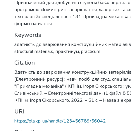
Призначений для здобувачів ступеня бакалавра за 
програмою «Інжиніринг зварювання, лазерних та с
технологій» спеціальності 131 Прикладна механіка о
форми навчання.
Keywords
здатність до зварювання конструкційних матеріалів
structural materials
,
практикум
,
practicum
Citation
Здатність до зварювання конструкційних матеріалі
[Електронний ресурс] : навч. посіб. для студ. спеціал
"Прикладна механіка" / КПІ ім. Ігоря Сікорського ; укл
Сливінський. – Електронні текстові дані (1 файл: 8.58
КПІ ім. Ігоря Сікорського, 2022. – 51 с. – Назва з екр
URI
https://ela.kpi.ua/handle/123456789/56042