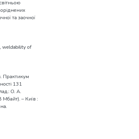
освітньою
поріднених
чної та заочної
,
weldability of
в. Практикум
ьності 131
ад.: О. А.
 Мбайт). – Київ :
ана.