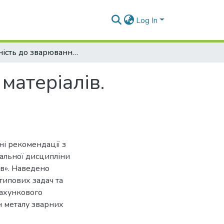
Log In
Здатність до зварювання конструкційних матеріалів. Практикум
матеріалів.
ні рекомендації з
чальної дисципліни
ів». Наведено
 типових задач та
рахункового
н металу зварних