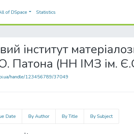
All of DSpace
Statistics
ий інститут матеріалоз
О. Патона (НН ІМЗ ім. Є.
.kpi.ua/handle/123456789/37049
ue Date
By Author
By Title
By Subject