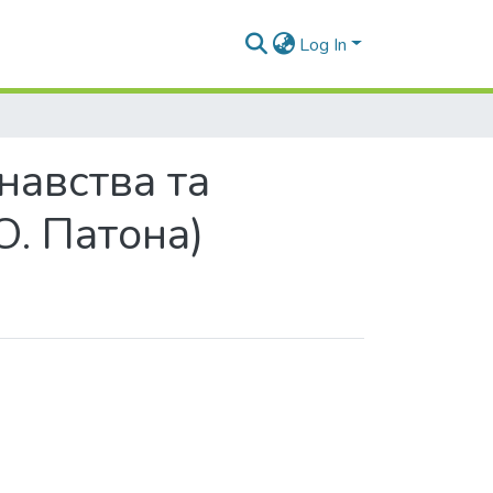
Log In
навства та
О. Патона)