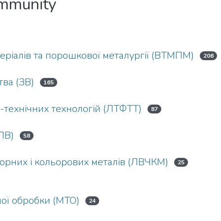
ommunity
ріалів та порошкової металургії (ВТМПМ)
206
ва (ЗВ)
165
о-технічних технологій (ЛТФТТ)
87
ЛВ)
58
рних і кольорових металів (ЛВЧКМ)
25
ної обробки (МТО)
24