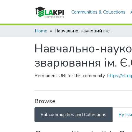
Communities & Collections
Home
Навчально-науковий інститут матеріалознавства та зварювання ім. Є.О. Патона (НН ІМЗ ім. Є.О. Патона)
Навчально-науков
зварювання ім. Є.
Permanent URI for this community
https://ela
Browse
Subcommunities and Collections
By Iss