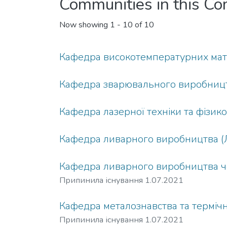
Communities in this C
Now showing
1 - 10 of 10
Кафедра високотемпературних мате
Кафедра зварювального виробницт
Кафедра лазерної техніки та фізик
Кафедра ливарного виробництва (
Кафедра ливарного виробництва чо
Припинила існування 1.07.2021
Кафедра металознавства та терміч
Припинила існування 1.07.2021