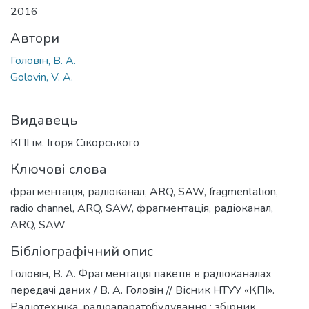
иться...
2016
Автори
Головiн, В. А.
Golovin, V. A.
Видавець
КПІ ім. Ігоря Сікорського
Ключові слова
фрагментацiя
,
радiоканал
,
ARQ
,
SAW
,
fragmentation
,
radio channel
,
ARQ
,
SAW
,
фрагментацiя
,
радiоканал
,
ARQ
,
SAW
Бібліографічний опис
Головiн, В. А. Фрагментацiя пакетiв в радiоканалах
передачi даних / В. А. Головiн // Вісник НТУУ «КПІ».
Радіотехніка, радіоапаратобудування : збірник