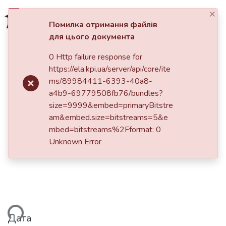
×
Увійти
Помилка отримання файлів
для цього документа
Фонди та зібрання
0 Http failure response for
Головна
https://ela.kpi.ua/server/api/core/ite
Пошук за критеріями
Фрагментацiя пакетiв в
ms/89984411-6393-40a8-
a4b9-69779508fb76/bundles?
Статистика
радiоканалах передачi даних
size=9999&embed=primaryBitstre
am&embed.size=bitstreams=5&e
mbed=bitstreams%2Fformat: 0
Unknown Error
Дата