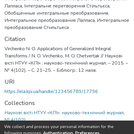
Лапласа
,
Інтегральне перетворення Стільтьєса
,
Обобщенные интегральные преобразования
,
Интегральное преобразование Лапласа
,
Интегральное
преобразование Стильтьеса
Citation
Virchenko N. O. Applications of Generalized Integral
Transforms / N. O. Virchenko, M. O. Chetvertak // Наукові
вісті НТУУ «КПІ» : науково-технічний журнал. – 2015. –
№ 4(102). – С. 21–25. – Бібліогр.: 12 назв.
URI
https://ela.kpi.ua/handle/123456789/17796
Collections
Наукові вісті НТУУ «КПІ»: науково-технічний журнал,
№ 4(102)
We collect and process your personal information for the
following purposes:
Authentication, Preferences,
Full item page