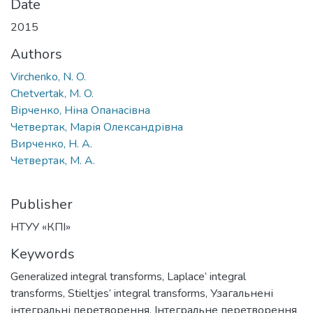
Date
2015
Authors
Virchenko, N. O.
Chetvertak, M. O.
Вірченко, Ніна Опанасівна
Четвертак, Марія Олександрівна
Вирченко, Н. А.
Четвертак, М. А.
Publisher
НТУУ «КПІ»
Keywords
Generalized integral transforms
,
Laplace’ integral
transforms
,
Stieltjes’ integral transforms
,
Узагальнені
інтегральні перетворення
,
Інтегральне перетворення