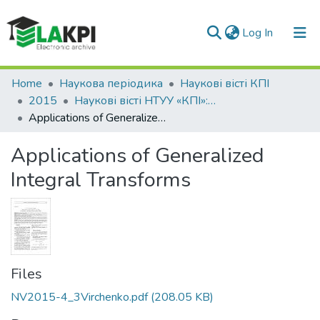
(current)
Log In
Communities & Collections
Home
Наукова періодика
Наукові вісті КПІ
2015
Наукові вісті НТУУ «КПІ»: науково-технічний журнал, № 4(102)
All of DSpace
Applications of Generalized Integral Transforms
Statistics
Applications of Generalized
Integral Transforms
Files
NV2015-4_3Virchenko.pdf
(208.05 KB)