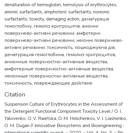
denaturation of hemoglobin
,
hemolysis of erythrocytes
,
anionic surfactants
,
amphoteric surfactants
,
nonionic
surfactants
,
toxicity
,
damaging action
,
денатурація
гемоглобіну
,
гемоліз еритроцитів
,
аніонні
поверхнево-активні речовини
,
амфотерні
поверхнево-активні речовини
,
неіонні поверхнево-
активні речовини
,
токсичність
,
пошкоджуюча дія
,
денатурация гемоглобина
,
гемолиз эритроцитов
,
анионные поверхностно-активные вещества
,
амфотерные поверхностно-активные вещества
,
неионные поверхностно-активные вещества
,
токсичность
,
повреждающее действие
Citation
Suspension Culture of Erythrocytes in the Assessment of
the Detergent Functional Component Toxicity Level / O. I.
Yalovenko, O. V. Raietska, O. M. Holichenkov, V. I. Liashenko,
O. M. Dugan // Innovative Biosystems and Bioengineering :
international scientific journal. – 2020. – Vol. 4, No. 3. – Pp.