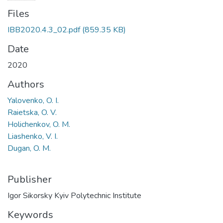
Files
IBB2020.4.3_02.pdf
(859.35 KB)
Date
2020
Authors
Yalovenko, O. I.
Raietska, O. V.
Holichenkov, O. M.
Liashenko, V. I.
Dugan, O. M.
Publisher
Igor Sikorsky Kyiv Polytechnic Institute
Keywords