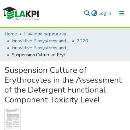
(current)
Log In
Communities & Collections
Home
Наукова періодика
Innovative Biosystems and Bioengineering
2020
All of DSpace
Innovative Biosystems and Bioengineering: international scientific e-journal, Vol. 4, No. 3
Suspension Culture of Erythrocytes in the Assessment of the Detergent Functional Component Toxicity Level
Statistics
Suspension Culture of
Erythrocytes in the Assessment
of the Detergent Functional
Component Toxicity Level