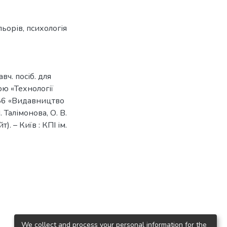
льорів
,
психологія
вч. посіб. для
ою «Технології
186 «Видавництво
. Талімонова, О. В.
). – Київ : КПІ ім.
We collect and process your personal information for the