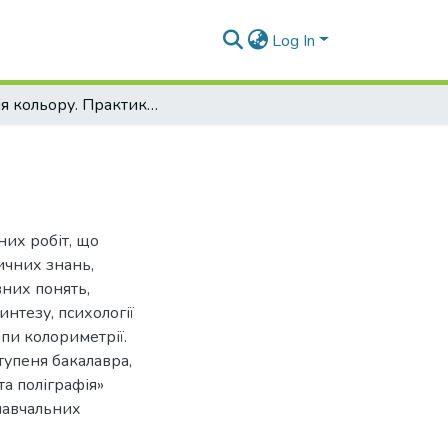
Log In
Теорія кольору. Практикум
них робіт, що
ичних знань,
вних понять,
интезу, психології
пи колориметрії.
тупеня бакалавра,
а поліграфія»
навчальних