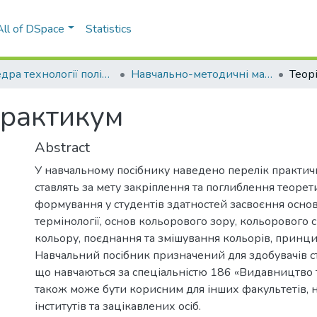
All of DSpace
Statistics
Кафедра технології поліграфічного виробництва (ТПВ)
Навчально-методичні матеріали (ТПВ)
Практикум
Abstract
У навчальному посібнику наведено перелік практич
ставлять за мету закріплення та поглиблення теорет
формування у студентів здатностей засвоєння осно
термінології, основ кольорового зору, кольорового с
кольору, поєднання та змішування кольорів, принци
Навчальний посібник призначений для здобувачів с
що навчаються за спеціальністю 186 «Видавництво т
також може бути корисним для інших факультетів, 
інститутів та зацікавлених осіб.