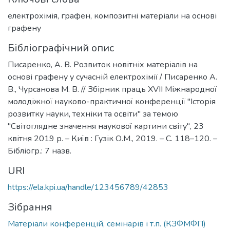
електрохімія
,
графен
,
композитні матеріали на основі
графену
Бібліографічний опис
Писаренко, А. В. Розвиток новітніх матеріалів на
основі графену у сучасній електрохімії / Писаренко А.
В., Чурсанова М. В. // Збірник праць ХVІI Міжнародної
молодіжної науково-практичної конференції "Історія
розвитку науки, техніки та освіти" за темою
"Світоглядне значення наукової картини світу", 23
квітня 2019 р. – Київ : Гузік О.М., 2019. – С. 118–120. –
Бібліогр.: 7 назв.
URI
https://ela.kpi.ua/handle/123456789/42853
Зібрання
Матеріали конференцій, семінарів і т.п. (КЗФМФП)