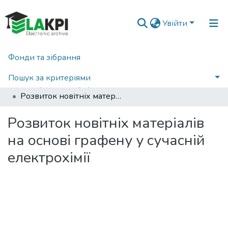
Увійти
Фонди та зібрання
Головна
Фізико-математичний факультет (ФМФ)
Кафедра загальної фізики та моделювання фізичних процесів (КЗФМФП)
Пошук за критеріями
Матеріали конференцій, семінарів і т.п. (КЗФМФП)
Розвиток новітніх матеріалів на основі графену у сучасній електрохімії
Статистика
Розвиток новітніх матеріалів
на основі графену у сучасній
електрохімії