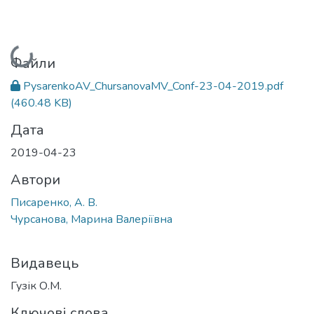
Вантажиться...
Файли
PysarenkoAV_ChursanovaMV_Conf-23-04-2019.pdf
(460.48 KB)
Дата
2019-04-23
Автори
Писаренко, А. В.
Чурсанова, Марина Валеріївна
Видавець
Гузік О.М.
Ключові слова