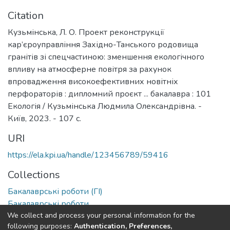
Citation
Кузьмінська, Л. О. Проект реконструкції
кар’єроуправління Західно-Танського родовища
гранітів зі спецчастиною: зменшення екологічного
впливу на атмосферне повітря за рахунок
впровадження високоефективних новітніх
перфораторів : дипломний проєкт ... бакалавра : 101
Екологія / Кузьмінська Людмила Олександрівна. -
Київ, 2023. - 107 с.
URI
https://ela.kpi.ua/handle/123456789/59416
Collections
Бакалаврські роботи (ГІ)
Бакалаврські роботи
We collect and process your personal information for the
following purposes:
Authentication, Preferences,
Full item page