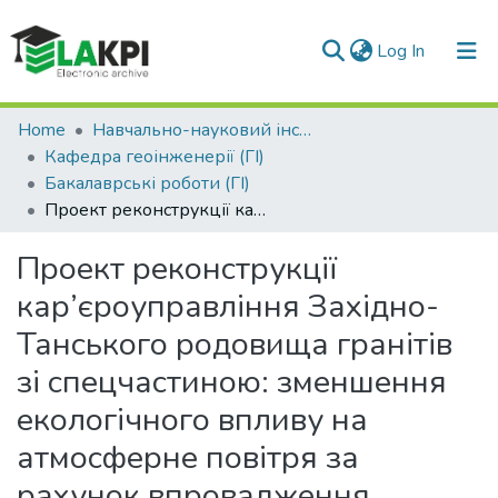
(current)
Log In
Communities & Collections
Home
Навчально-науковий інститут енергозбереження та енергоменеджменту (НН ІЕЕ)
Кафедра геоінженерії (ГІ)
All of DSpace
Бакалаврські роботи (ГІ)
Проект реконструкції кар’єроуправління Західно-Танського родовища гранітів зі спецчастиною: зменшення екологічного впливу на атмосферне повітря за рахунок впровадження високоефективних новітніх перфораторів
Statistics
Проект реконструкції
кар’єроуправління Західно-
Танського родовища гранітів
зі спецчастиною: зменшення
екологічного впливу на
атмосферне повітря за
рахунок впровадження