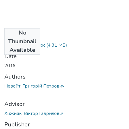
No
Files
Thumbnail
Nevojt_bakalavr.doc
(4.31 MB)
Available
Date
2019
Authors
Невойт, Григорій Петрович
Advisor
Хижняк, Віктор Гаврилович
Publisher