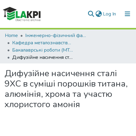
(current)
Log In
Communities & Collections
Home
Інженерно-фізичний факультет (ІФФ)
Кафедра металознавства та термічної обробки (МТО ІФФ)
All of DSpace
Бакалаврські роботи (МТО ІФФ)
Дифузійне насичення сталі 9ХС в суміші порошків титана, алюмінія, хрома та участю хлористого амонія
Statistics
Дифузійне насичення сталі
9ХС в суміші порошків титана,
алюмінія, хрома та участю
хлористого амонія