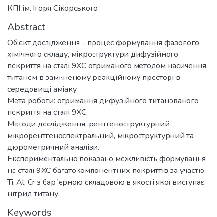
КПІ ім. Ігоря Сікорського
Abstract
Об’єкт дослідження - процес формування фазового,
хімічного складу, мікроструктури дифузійного
покриття на сталі 9ХС отриманого методом насичення
титаном в замкненому реакційному просторі в
середовищі аміаку.
Мета роботи: отримання дифузійного титанованого
покриття на сталі 9ХС.
Методи дослідження: рентгеноструктурний,
мікрорентгеноспектральний, мікроструктурний та
дюрометричний аналізи.
Експериментально показано можливість формування
на сталі 9ХС багатокомпонентних покриттів за участю
Ti, Al, Cr з бар`єрною складовою в якості якої виступає
нітрид титану.
Keywords