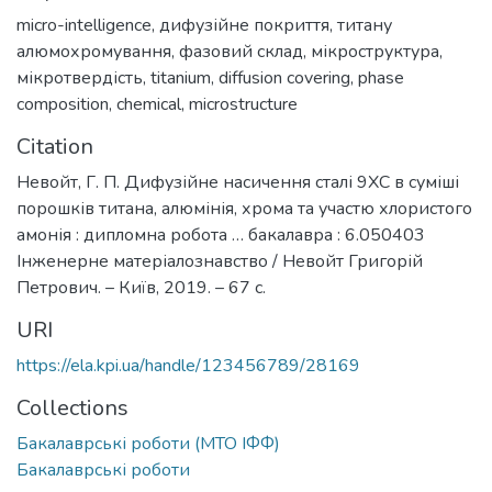
micro-intelligence
,
дифузійне покриття
,
титану
алюмохромування
,
фазовий склад
,
мікроструктура
,
мікротвердість
,
titanium
,
diffusion covering
,
phase
composition
,
chemical
,
microstructure
Citation
Невойт, Г. П. Дифузійне насичення сталі 9ХС в суміші
порошків титана, алюмінія, хрома та участю хлористого
амонія : дипломна робота … бакалавра : 6.050403
Інженерне матеріалознавство / Невойт Григорій
Петрович. – Київ, 2019. – 67 с.
URI
https://ela.kpi.ua/handle/123456789/28169
Collections
Бакалаврські роботи (МТО ІФФ)
Бакалаврські роботи