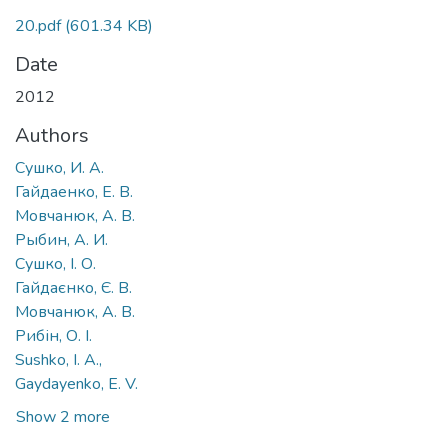
20.pdf
(601.34 KB)
Date
2012
Authors
Сушко, И. А.
Гайдаенко, Е. В.
Мовчанюк, А. В.
Рыбин, А. И.
Сушко, І. О.
Гайдаєнко, Є. В.
Мовчанюк, А. В.
Рибін, О. І.
Sushko, I. A.,
Gaydayenko, E. V.
Show 2 more