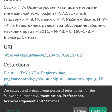
Сушко, И. А. Оценка уровня кавитации методами
импедансной томографии / И. А.Сушко, Е. В.
Гайдаенко, А. В. Мовчанюк, А. И. Рыбин // Вісник НТУУ
«КПІ». Радіотехніка, радіоапаратобудування : збірник
наукових праць. – 2011. – № 48. – С. 168–178. –
Бібліогр.: 17 назв.
URI
https://ela.kpi.ua/handle/123456789/11782
Collections
Вісник НТУУ «КПІ». Радіотехніка,
радіоапаратобудування: збірник наукових праць, №
48
We collect and process your personal information for the
following purposes:
Authentication, Preferences,
Full item page
Acknowledgement and Statistics
.
DSpace software
copyright © 2002-2026
LYRASIS
Customize
Decline
That's ok