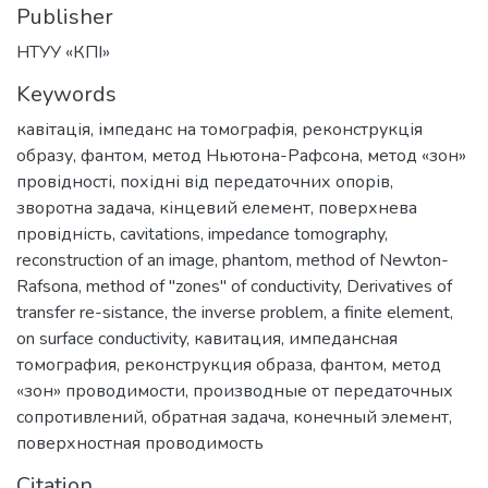
Publisher
НТУУ «КПІ»
Keywords
кавітація
,
імпеданс на томографія
,
реконструкція
образу
,
фантом
,
метод Ньютона-Рафсона
,
метод «зон»
провідності
,
похідні від передаточних опорів
,
зворотна задача
,
кінцевий елемент
,
поверхнева
провідність
,
cavitations
,
impedance tomography
,
reconstruction of an image
,
phantom
,
method of Newton-
Rafsona
,
method of "zones" of conductivity
,
Derivatives of
transfer re-sistance
,
the inverse problem
,
a finite element
,
on surface conductivity
,
кавитация
,
импедансная
томография
,
реконструкция образа
,
фантом
,
метод
«зон» проводимости
,
производные от передаточных
сопротивлений
,
обратная задача
,
конечный элемент
,
поверхностная проводимость
Citation