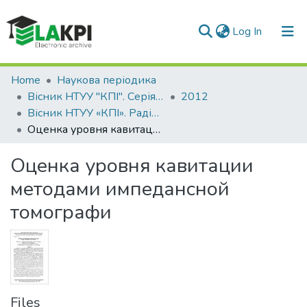
(current)
Log In
Communities & Collections
Home
Наукова періодика
Вісник НТУУ "КПІ". Серія Радіотехніка, Радіоапаратобудування
2012
All of DSpace
Вісник НТУУ «КПІ». Радіотехніка, радіоапаратобудування: збірник наукових праць, № 48
Оценка уровня кавитации методами импедансной томографи
Statistics
Оценка уровня кавитации
методами импедансной
томографи
Files