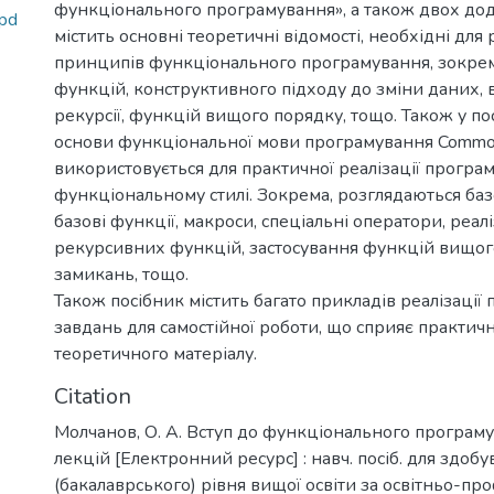
функціонального програмування», а також двох дод
.pd
містить основні теоретичні відомості, необхідні для
принципів функціонального програмування, зокрем
функцій, конструктивного підходу до зміни даних,
рекурсії, функцій вищого порядку, тощо. Також у по
основи функціональної мови програмування Common
використовується для практичної реалізації програм
функціональному стилі. Зокрема, розглядаються баз
базові функції, макроси, спеціальні оператори, реалі
рекурсивних функцій, застосування функцій вищог
замикань, тощо.
Також посібник містить багато прикладів реалізації 
завдань для самостійної роботи, що сприяє практи
теоретичного матеріалу.
Citation
Молчанов, О. А. Вступ до функціонального програм
лекцій [Електронний ресурс] : навч. посіб. для здоб
(бакалаврського) рівня вищої освіти за освітньо-п