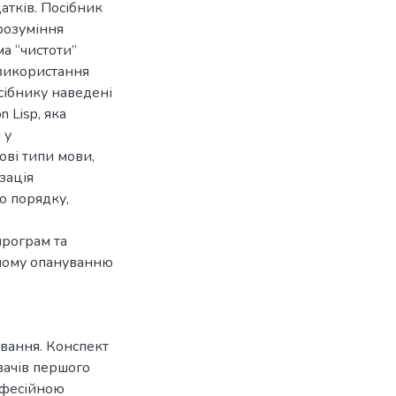
атків. Посібник
 розуміння
а “чистоти”
 використання
сібнику наведені
 Lisp, яка
 у
ові типи мови,
зація
о порядку,
програм та
чному опануванню
ування. Конспект
увачів першого
рофесійною