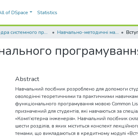
All of DSpace
Statistics
Кафедра системного програмування і спеціалізованих комп'ютерних систем (СПСКС)
Навчально-методичні матеріали (СПСКС)
нального програмуванн
Abstract
Навчальний посібник розроблено для допомоги сту
оволодінні теоретичними та практичними навичкам
функціонального програмування мовою Common Lisp
призначений для студентів, які навчаються за спеці
«Комп’ютерна інженерія». Навчальний посібник склад
шести розділів, в яких міститься конспект лекційног
темами, що викладаються в кредитному модулі «Вст