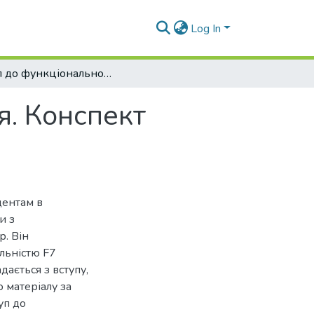
Log In
Вступ до функціонального програмування. Конспект лекцій
я. Конспект
дентам в
и з
. Він
альністю F7
ається з вступу,
о матеріалу за
уп до