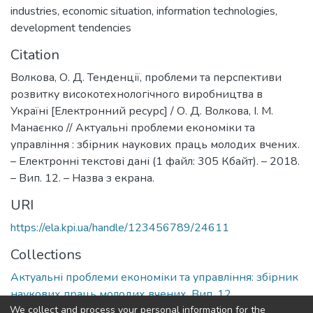
industries
,
economic situation
,
information technologies
,
development tendencies
Citation
Волкова, О. Д. Тенденції, проблеми та перспективи
розвитку високотехнологічного виробництва в
Україні [Електронний ресурс] / О. Д. Волкова, І. М.
Манаєнко // Актуальні проблеми економіки та
управління : збірник наукових праць молодих вчених.
– Електронні текстові дані (1 файл: 305 Кбайт). – 2018.
– Вип. 12. – Назва з екрана.
URI
https://ela.kpi.ua/handle/123456789/24611
Collections
Актуальні проблеми економіки та управління: збірник
наукових праць молодих вчених, Вип. 12
We collect and process your personal information for the