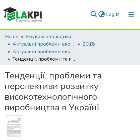
(current)
Log In
Communities & Collections
Home
Наукова періодика
Актуальні проблеми економіки та управління
2018
All of DSpace
Актуальні проблеми економіки та управління: збірник наукових праць молодих вчених, Вип. 12
Тенденції, проблеми та перспективи розвитку високотехнологічного виробництва в Україні
Statistics
Тенденції, проблеми та
перспективи розвитку
високотехнологічного
виробництва в Україні