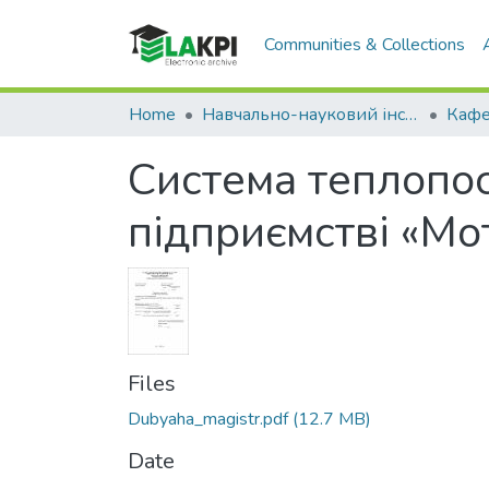
Communities & Collections
Home
Навчально-науковий інститут атомної та теплової енергетики (НН ІАТЕ)
Система теплопос
підприємстві «М
Files
Dubyaha_magistr.pdf
(12.7 MB)
Date