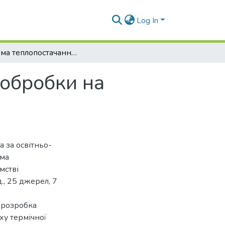
Log In
Система теплопостачання цеху термічної обробки на підприємстві «Мотордеталь-Конотоп»
 обробки на
а за освітньо-
ема
мстві
д., 25 джерел, 7
 розробка
ху термічної