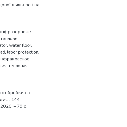
ової діяльності на
інфрачервоне
,
теплове
ator
,
water floor
,
oad
,
labor protection
,
инфракрасное
ния
,
тепловая
ної обробки на
ис. : 144
2020. – 79 с.