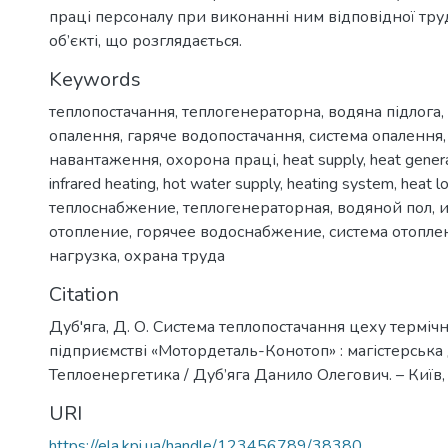
праці персоналу при виконанні ним відповідної труд
об’єкті, що розглядається.
Keywords
теплопостачання
,
теплогенераторна
,
водяна підлога
,
опалення
,
гаряче водопостачання
,
система опалення
навантаження
,
охорона праці
,
heat supply
,
heat gener
infrared heating
,
hot water supply
,
heating system
,
heat l
теплоснабжение
,
теплогенераторная
,
водяной пол
,
отопление
,
горячее водоснабжение
,
система отопле
нагрузка
,
охрана труда
Citation
Дуб'яга, Д. О. Система теплопостачання цеху терміч
підприємстві «Мотордеталь-Конотоп» : магістерська д
Теплоенергетика / Дуб’яга Данило Олегович. – Київ, 
URI
https://ela.kpi.ua/handle/123456789/38380