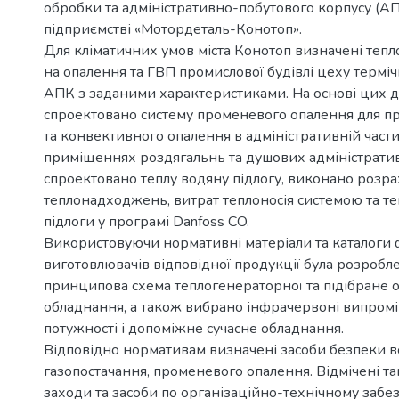
обробки та адміністративно-побутового корпусу (АП
підприємстві «Мотордеталь-Конотоп».
Для кліматичних умов міста Конотоп визначені теп
на опалення та ГВП промислової будівлі цеху терміч
АПК з заданими характеристиками. На основі цих 
спроектовано систему променевого опалення для п
та конвективного опалення в адміністративній частин
приміщеннях роздягальнь та душових адміністратив
спроектовано теплу водяну підлогу, виконано розр
теплонадходжень, витрат теплоносія системою та те
підлоги у програмі Danfoss CO.
Використовуючи нормативні матеріали та каталоги 
виготовлювачів відповідної продукції була розробл
принципова схема теплогенераторної та підібране о
обладнання, а також вибрано інфрачервоні випромі
потужності і допоміжне сучасне обладнання.
Відповідно нормативам визначені засоби безпеки в
газопостачання, променевого опалення. Відмічені т
заходи та засоби по організаційно-технічному заб