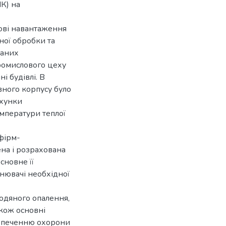
К) на
лові навантаження
ної обробки та
даних
ромислового цеху
і будівлі. В
ного корпусу було
ахунки
мператури теплої
фірм-
ена і розрахована
сновне її
нювачі необхідної
одяного опалення,
акож основні
езпеченню охорони