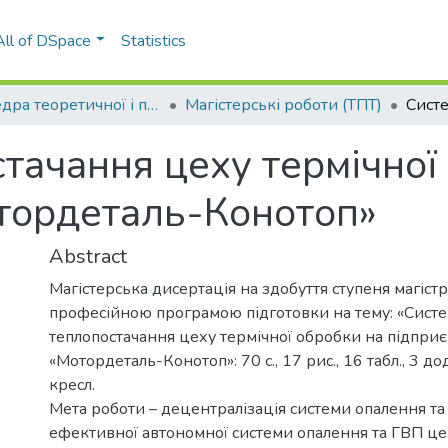
All of DSpace
Statistics
Кафедра теоретичної і промислової теплотехніки (ТПТ)
Магістерські роботи (ТПТ)
тачання цеху термічної
отордеталь-Конотоп»
Abstract
Магістерська дисертація на здобуття ступеня магістр
професійною програмою підготовки на тему: «Сист
теплопостачання цеху термічної обробки на підприє
«Мотордеталь-Конотоп»: 70 с., 17 рис., 16 табл., 3 до
кресл.
Мета роботи – децентралізація системи опалення та
ефективної автономної системи опалення та ГВП це