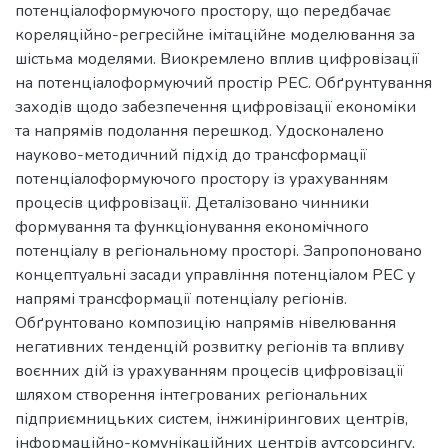
потенціалоформуючого простору, що передбачає
кореляційно-регресійне імітаційне моделювання за
шістьма моделями. Виокремлено вплив цифровізації
на потенціалоформуючий простір РЕС. Обґрунтування
заходів щодо забезпечення цифровізації економіки
та напрямів подолання перешкод. Удосконалено
науково-методичний підхід до трансформації
потенціалоформуючого простору із урахуванням
процесів цифровізації. Деталізовано чинники
формування та функціонування економічного
потенціалу в регіональному просторі. Запропоновано
концептуальні засади управління потенціалом РЕС у
напрямі трансформації потенціалу регіонів.
Обґрунтовано композицію напрямів нівелювання
негативних тенденцій розвитку регіонів та впливу
воєнних дій із урахуванням процесів цифровізації
шляхом створення інтегрованих регіональних
підприємницьких систем, інжинірингових центрів,
інформаційно-комунікаційних центрів аутсорсингу,