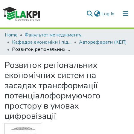
(current)
Log In
Communities & Collections
Home
Факультет менеджменту та маркетингу (ФММ)
Кафедра економіки і підприємництва (КЕП)
Автореферати (КЕП)
All of DSpace
Розвиток регіональних економічних систем на засадах трансформації потенціалоформуючого простору в умовах цифровізації
Statistics
Розвиток регіональних
економічних систем на
засадах трансформації
потенціалоформуючого
простору в умовах
цифровізації