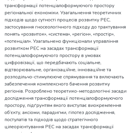
трансформації потенціалоформуючого простору
регіональної економіки. Узагальнення теоретичних
підходів щодо сутності процесів розвитку РЕС,
застосування гносеологічного підходу до трактування
понять «розвиток», «система», «регіон», «простір»,
«потенціал». Узагальнено функціонали управління
розвитком РЕС на засадах трансформації
потенціалоформуючого простору в умовах
цифровізації, що передбачають соціальне,
відтворювальне, організаційне, інноваційне та
розподільчо-стимулююче спрямування та включають
забезпечення комплексного бачення розвитку
регіонів. Розроблено теоретико-методологічні засади
дослідження трансформації потенціалоформуючого
простору, підґрунтям якого виступає виокремлення
об’єкту, аксіоми, парадигми, гіпотез дослідження,
постулатів та підходів щодо стратегічного
цілеорієнтування РЕС на засадах трансформації