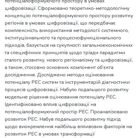
потенціалоформуючого простору в умовах
цифровізації. Сформовано теоретико-методологічну
концепцію потенціалоформуючого простору розвитку
регіонів в умовах цифровізації, що передбачає
комплексність використання методології системного,
інституціонального та процеснофункціонального
підходів, базується на сукупності загальноекономічних
та специфічних принципів щодо тріади парадигми
сталого розвитку, нового регіоналізму та цифровізації,
а також, стосовно основних компонент об’єкта
дослідження. Досліджено методи оцінювання
потенціалу РЕС систем та інструментарій діагностики
процесів цифровізації. Набуло подальшого розвитку
модельне рішення оцінювання потенціалу РЕС.
Ідентифіковано вплив цифровізації на
потенціалоформуючий простір РЕС. Проаналізовано
розвиток РЕС. Набув подальшого розвитку підхід
щодо виокремлення найбільш впливових факторів на
розвиток РЕС в умовах трансформації