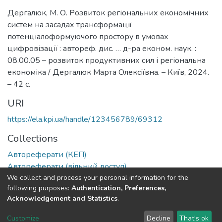
Дергалюк, М. О. Розвиток регіональних економічних
систем на засадах трансформації
потенціалоформуючого простору в умовах
цифровізації : автореф. дис. … д-ра економ. наук. :
08.00.05 – розвиток продуктивних сил і регіональна
економіка / Дергалюк Марта Олексіївна. – Київ, 2024.
– 42 с.
URI
https://ela.kpi.ua/handle/123456789/69312
Collections
Автореферати (КЕП)
Автореферати (вільний доступ)
We collect and process your personal information for the
following purposes:
Authentication, Preferences,
Full item page
Acknowledgement and Statistics
.
DSpace software
copyright © 2002-2026
LYRASIS
Customize
Decline
That's ok