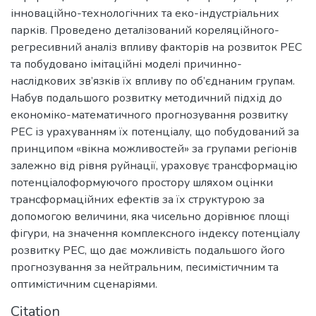
інноваційно-технологічних та еко-індустріальних
парків. Проведено деталізований кореляційного-
регресивний аналіз впливу факторів на розвиток РЕС
та побудовано імітаційні моделі причинно-
наслідкових зв’язків їх впливу по об’єднаним групам.
Набув подальшого розвитку методичний підхід до
економіко-математичного прогнозування розвитку
РЕС із урахуванням їх потенціалу, що побудований за
принципом «вікна можливостей» за групами регіонів
залежно від рівня руйнації, ураховує трансформацію
потенціалоформуючого простору шляхом оцінки
трансформаційних ефектів за їх структурою за
допомогою величини, яка чисельно дорівнює площі
фігури, на значення комплексного індексу потенціалу
розвитку РЕС, що дає можливість подальшого його
прогнозування за нейтральним, песимістичним та
оптимістичним сценаріями.
Citation