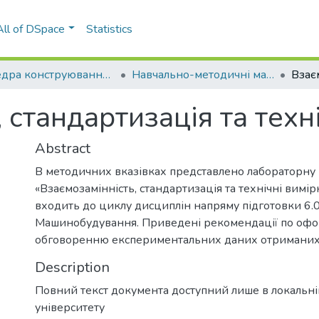
All of DSpace
Statistics
Кафедра конструювання машин (ККМ)
Навчально-методичні матеріали (ККМ)
, стандартизація та тех
Abstract
В методичних вказівках представлено лабораторну 
«Взаємозамінність, стандартизація та технічні вимір
входить до циклу дисциплін напряму підготовки 6.
Машинобудування. Приведені рекомендації по оф
обговоренню експериментальних даних отриманих 
Description
Повний текст документа доступний лише в локальн
університету