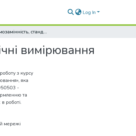
Log In
Взаємозамінність, стандартизація та технічні вимірювання
нічні вимірювання
роботу з курсу
ювання», яка
050503 -
ормленню та
в роботі.
ій мережі