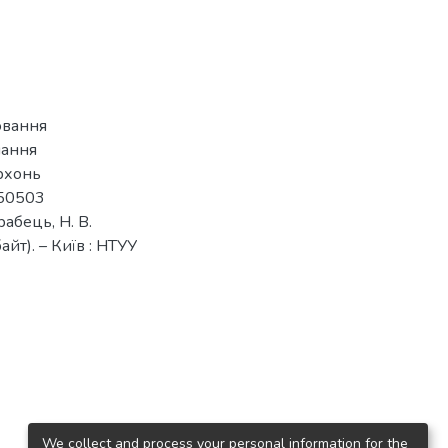
ювання
нання
рхонь
050503
абець, Н. В.
айт). – Київ : НТУУ
We collect and process your personal information for the