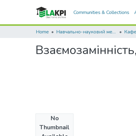
Communities & Collections
Home
Навчально-науковий механіко-машинобудівний інститут (НН ММІ)
Взаємозамінність
No
Date
Thumbnail
2012