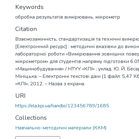
Keywords
обробка результатів вимірювань
,
мікрометр
Citation
Взаємозамінність, стандартизація та технічні вимір
[Електронний ресурс] : методичні вказівки до вико
лабораторної роботи «Вимірювання зовнішніх пове
мікрометром» для студентів напряму підготовки 6.
«Машинобудування» / НТУУ «КПІ» ; уклад. Ю. Й. Бесар
Мініцька. – Електронні текстові дані (1 файл: 5,47 Кб
«КПІ», 2012. – Назва з екрана.
URI
https://ela.kpi.ua/handle/123456789/1685
Collections
Навчально-методичні матеріали (ККМ)