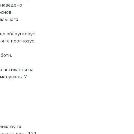
 наведено
основі
дальшого
 що обґрунтовує
я та прогнозує
боти.
та посилання на
менувань. У
аналізу та
рська дис. : 121