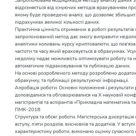
Запропонована модифікація методу аналізу даних з
відрізняється від існуючих методів врахуванням пр
якому буде проведено аналіз, що дозволяє збільшит
підрахунках великої кількості даних.
Практична цінність отриманих в роботі результатів 
запропонований метод дає змогу виправити недолік
аналітики коливань курсу криптовалюти, що пов’яза
частоти та часу який враховується в обрахунках. Ус
недоліку надає можливість оптимізувати роботу та 
автоматичне підраховування та публікацію даних.
На основі розробленого методу розроблено додаток,
обрахунку, та публікації результуючої інформації.
Апробація роботи. Основні положення і результати
доповідалися та обговорювалися на Х науковій кон
магістрантів та аспірантів «Прикладна математика т
ПМК-2018
Структура та обсяг роботи. Магістерська дисертація 
вступу, п’яти розділів, висновків та додатків. У вступ
характеристику роботи, виконано оцінку сучасного 