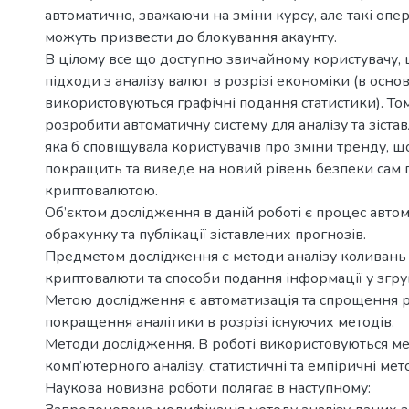
автоматично, зважаючи на зміни курсу, але такі опе
можуть призвести до блокування акаунту.
В цілому все що доступно звичайному користувачу, 
підходи з аналізу валют в розрізі економіки (в основ
використовуються графічні подання статистики). То
розробити автоматичну систему для аналізу та зіста
яка б сповіщувала користувачів про зміни тренду, щ
покращить та виведе на новий рівень безпеки сам п
криптовалютою.
Об’єктом дослідження в даній роботі є процес авто
обрахунку та публікації зіставлених прогнозів.
Предметом дослідження є методи аналізу коливань
криптовалюти та способи подання інформації у згру
Метою дослідження є автоматизація та спрощення р
покращення аналітики в розрізі існуючих методів.
Методи дослідження. В роботі використовуються м
комп’ютерного аналізу, статистичні та емпіричні мет
Наукова новизна роботи полягає в наступному: