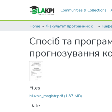
Communities & Collections
Home
Факультет програмних систем та прикладної математики (ФПСПМ)
Спосіб та програ
прогнозування к
Files
Mukhin_magistr.pdf
(1.87 MB)
Date