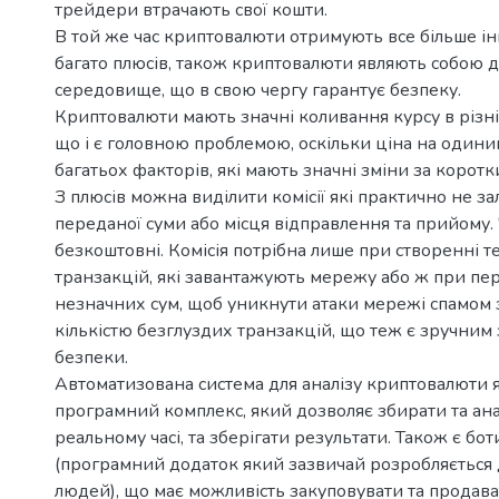
трейдери втрачають свої кошти.
В той же час криптовалюти отримують все більше ін
багато плюсів, також криптовалюти являють собою 
середовище, що в свою чергу гарантує безпеку.
Криптовалюти мають значні коливання курсу в різні
що і є головною проблемою, оскільки ціна на один
багатьох факторів, які мають значні зміни за коротк
З плюсів можна виділити комісії які практично не за
переданої суми або місця відправлення та прийому. 
безкоштовні. Комісія потрібна лише при створенні 
транзакцій, які завантажують мережу або ж при пе
незначних сум, щоб уникнути атаки мережі спамом
кількістю безглуздих транзакцій, що теж є зручним 
безпеки.
Автоматизована система для аналізу криптовалюти 
програмний комплекс, який дозволяє збирати та ана
реальному часі, та зберігати результати. Також є б
(програмний додаток який зазвичай розробляється 
людей), що має можливість закуповувати та продав