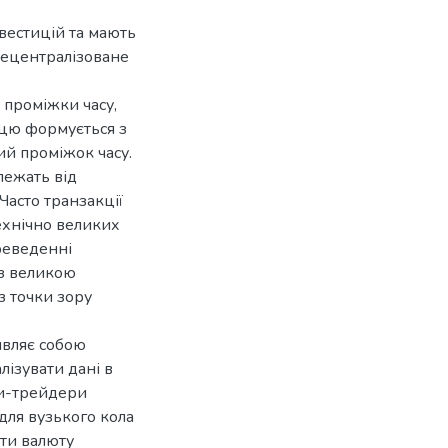
вестицій та мають
децентралізоване
 проміжки часу,
ицю формується з
ий проміжок часу.
лежать від
Часто транзакції
технічно великих
реведенні
 з великою
з точки зору
являє собою
лізувати дані в
оти-трейдери
для вузького кола
ати валюту