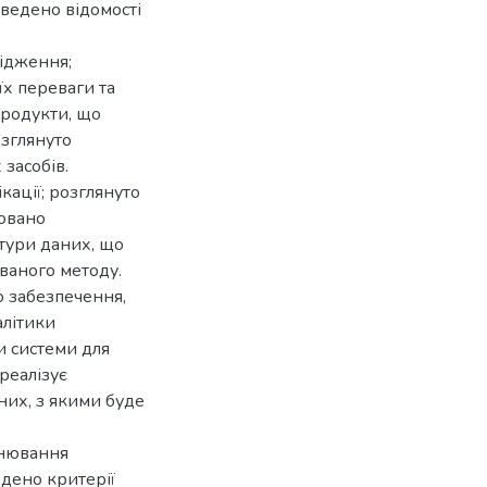
ведено відомості
лідження;
їх переваги та
продукти, що
озглянуто
засобів.
кації; розглянуто
овано
тури даних, що
ваного методу.
о забезпечення,
алітики
и системи для
реалізує
их, з якими буде
інювання
едено критерії