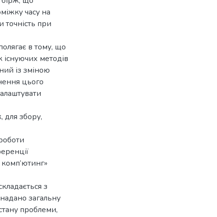
 бірж, що
оміжку часу на
и точність при
полягає в тому, що
 існуючих методів
ний із зміною
унення цього
налаштувати
 для збору,
 роботи
ференції
а комп’ютинг»
складається з
і надано загальну
стану проблеми,