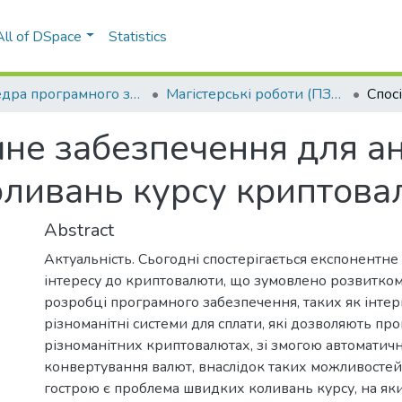
All of DSpace
Statistics
Кафедра програмного забезпечення комп’ютерних систем (ПЗКС)
Магістерські роботи (ПЗКС)
мне забезпечення для ан
оливань курсу криптова
Abstract
Актуальність. Сьогодні спостерігається експонентне
інтересу до криптовалюти, що зумовлено розвитком
розробці програмного забезпечення, таких як інтер
різноманітні системи для сплати, які дозволяють пр
різноманітних криптовалютах, зі змогою автоматич
конвертування валют, внаслідок таких можливостей
гострою є проблема швидких коливань курсу, на яки