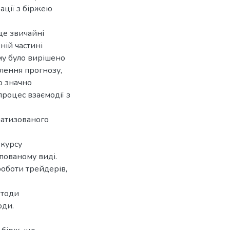
рації з біржею
це звичайні
ній частині
му було вирішено
влення прогнозу,
о значно
роцес взаємодії з
матизованого
 курсу
пованому виді.
оботи трейдерів,
етоди
оди.