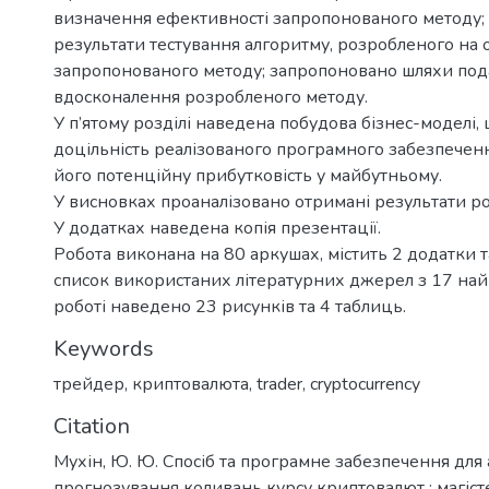
визначення ефективності запропонованого методу;
результати тестування алгоритму, розробленого на 
запропонованого методу; запропоновано шляхи по
вдосконалення розробленого методу.
У п’ятому розділі наведена побудова бізнес-моделі,
доцільність реалізованого програмного забезпеченн
його потенційну прибутковість у майбутньому.
У висновках проаналізовано отримані результати ро
У додатках наведена копія презентації.
Робота виконана на 80 аркушах, містить 2 додатки 
список використаних літературних джерел з 17 най
роботі наведено 23 рисунків та 4 таблиць.
Keywords
трейдер
,
криптовалюта
,
trader
,
cryptocurrency
Citation
Мухін, Ю. Ю. Спосіб та програмне забезпечення для 
прогнозування коливань курсу криптовалют : магісте