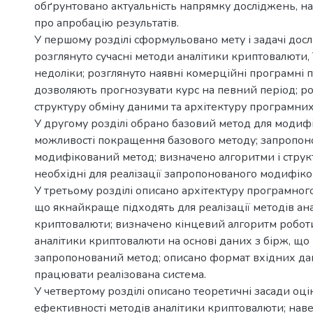
обґрунтовано актуальність напрямку досліджень, на
про апробацію результатів.
У першому розділі сформульовано мету і задачі дос
розглянуто сучасні методи аналітики криптовалюти, 
недоліки; розглянуто наявні комерційні програмні 
дозволяють прогнозувати курс на певний період; р
структуру обміну даними та архітектуру програмних 
У другому розділі обрано базовий метод для модифі
можливості покращення базового методу; запропон
модифікований метод; визначено алгоритми і струк
необхідні для реалізації запропонованого модифіко
У третьому розділі описано архітектуру програмног
що якнайкраще підходять для реалізації методів ан
криптовалюти; визначено кінцевий алгоритм робот
аналітики криптовалюти на основі даних з бірж, що 
запропонований метод; описано формат вхідних дан
працювати реалізована система.
У четвертому розділі описано теоретичні засади оц
ефективності методів аналітики криптовалюти; нав