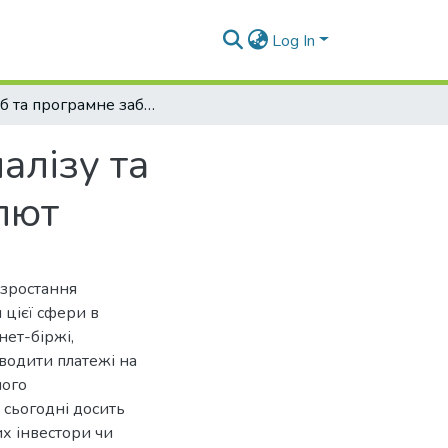
Log In
Спосіб та програмне забезпечення для аналізу та прогнозування коливань курсу криптовалют
алізу та
лют
 зростання
 цієї сфери в
нет-біржі,
оводити платежі на
ного
 сьогодні досить
х інвестори чи