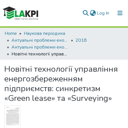
(current)
Log In
Communities & Collections
Home
Наукова періодика
Актуальні проблеми економіки та управління
2018
All of DSpace
Актуальні проблеми економіки та управління: збірник наукових праць молодих вчених, Вип. 12
Новітні технології управління енергозбереженням підприємств: cинкретизм «Green lease» та «Surveying»
Statistics
Новітні технології управління
енергозбереженням
підприємств: cинкретизм
«Green lease» та «Surveying»