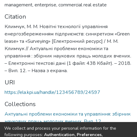
management
,
enterprise
,
commercial real estate
Citation
Климчук, М. М. Новітні технології управління
енергозбереженням підприємств: cинкретизм «Green
lease» та «Surveying» [Електронний ресурс] / М. М.
Климчук // Актуальні проблеми економіки та
управління : збірник наукових праць молодих вчених.
– Електронні текстові дані (1 файл: 438 Кбайт). – 2018.
– Вип. 12. – Назва з екрана.
URI
https://ela.kpi.ua/handle/123456789/24597
Collections
Актуальні проблеми економіки та управління: збірник
наукових праць молодих вчених, Вип. 12
We collect and process your personal information for the
following purposes:
Authentication, Preferences,
Full item page