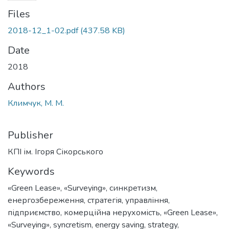
Files
2018-12_1-02.pdf
(437.58 KB)
Date
2018
Authors
Климчук, М. М.
Publisher
КПІ ім. Ігоря Сікорського
Keywords
«Green Lease»
,
«Surveying»
,
синкретизм
,
енергозбереження
,
стратегія
,
управління
,
підприємство
,
комерційна нерухомість
,
«Green Lease»
,
«Surveying»
,
syncretism
,
energy saving
,
strategy
,