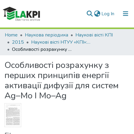
(current)
Log In
Communities & Collections
Home
Наукова періодика
Наукові вісті КПІ
2015
Наукові вісті НТУУ «КПІ»: науково-технічний журнал, № 4(102)
All of DSpace
Особливості розрахунку з перших принципів енергії активації дифузії для систем Ag–Mo І Mo–Ag
Statistics
Особливості розрахунку з
перших принципів енергії
активації дифузії для систем
Ag–Mo І Mo–Ag