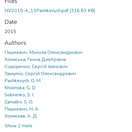
Files
NV2015-4_13Pashkevych.pdf
(316.83 KB)
Date
2015
Authors
Пашкевич, Микола Олександрович
Холмська, Ганна Дмитрівна
Сидоренко, Сергій Іванович
Замулко, Сергій Олександрович
Pashkevych, O. M.
Kholmska, G. D.
Sidorenko, S. I.
Zamulko, S. O.
Пашкевич, Н. А.
Холмская, А. Д.
Show 2 more