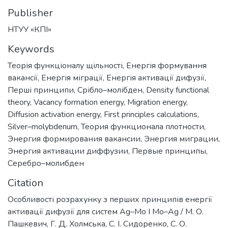
Publisher
НТУУ «КПІ»
Keywords
Теорія функціоналу щільності
,
Енергія формування
вакансії
,
Енергія міграції
,
Енергія активації дифузії
,
Перші принципи
,
Срібло–молібден
,
Density functional
theory
,
Vacancy formation energy
,
Migration energy
,
Diffusion activation energy
,
First principles calculations
,
Silver–molybdenum
,
Теория функционала плотности
,
Энергия формирования вакансии
,
Энергия миграции
,
Энергия активации диффузии
,
Первые принципы
,
Серебро–молибден
Citation
Особливості розрахунку з перших принципів енергії
активації дифузії для систем Ag–Mo І Mo–Ag / М. О.
Пашкевич, Г. Д. Холмська, С. І. Сидоренко, С. О.