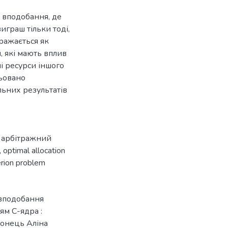
і вподобання, де
играш тільки тоді,
бражається як
, які мають вплив
і ресурси іншого
льовано
льних результатів
,
арбітражний
,
optimal allocation
erion problem
 вподобання
ям С-ядра :
ронець Аліна