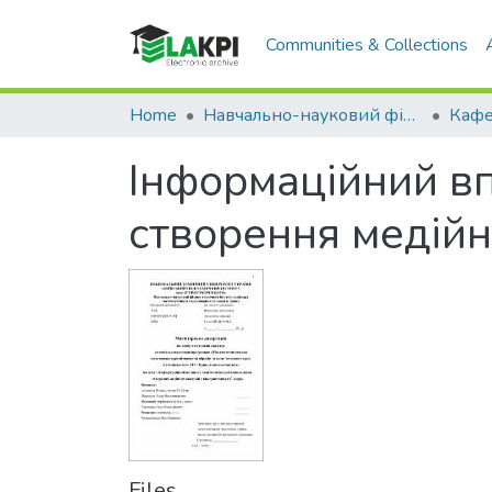
Communities & Collections
Home
Навчально-науковий фізико-технічний інститут (НН ФТІ)
Інформаційний вп
створення медійн
Files