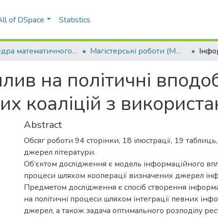
All of DSpace
Statistics
Кафедра математичного моделювання та аналізу даних (ММАД)
Магістерські роботи (ММАД)
лив на політичні впод
их коаліцій з використ
Abstract
Обсяг роботи 94 сторінки, 18 ілюстрації, 19 таблиць,
джерел літератури.
Об’єктом дослідження є модель інформаційного впл
процеси шляхом кооперації визначених джерел інф
Предметом дослідження є спосіб створення інформ
на політичні процеси шляхом інтеграції певних ін
джерел, а також задача оптимального розподілу рес