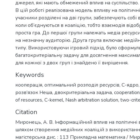
джерел, які мають обмежений вплив на суспільство.
В цій роботі реалізована модель впливу на політичн
учасники розділені на дві групи, забезпечують собі в
коли об’єднуються в коаліцію, тобто взаємодія відо
проста гра. До першої групи належать медіа ресурси
на незначну аудиторію. Друга група включає медійн
типу. Використовуючи ігровий підхід, було сформу
багатокритеріальну задачу для досягнення максима
для кожної з двох груп і знайдено її вирішення.
Keywords
кооперація
,
оптимальний розподіл ресурсів
,
С-ядро
розв’язок Неша
,
двокритеріальна задача
,
cooperation
of resources
,
C-kernel
,
Nash arbitration solution
,
two-crit
Citation
Миронець, А. В. Інформаційний вплив на політичні
шляхом створення медійних коаліцій з використанн
магістерська дис. : 113 Прикладна математика / Ми