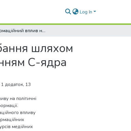
Log In
Інформаційний вплив на політичні вподобання шляхом створення медійних коаліцій з використанням С-ядра
обання шляхом
анням С-ядра
 1 додаток, 13
иву на політичні
ормації.
аційного впливу
формаційних
урсів медійних