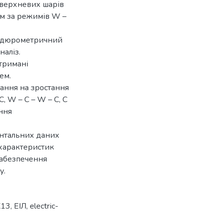
оверхневих шарів
ям за режимів W –
родюрометричний
наліз.
отримані
ем.
ання на зростання
, W – C – W – C, C
ення
ентальних даних
характеристик
забезпечення
у.
Х13
,
ЕІЛ
,
electrіс-