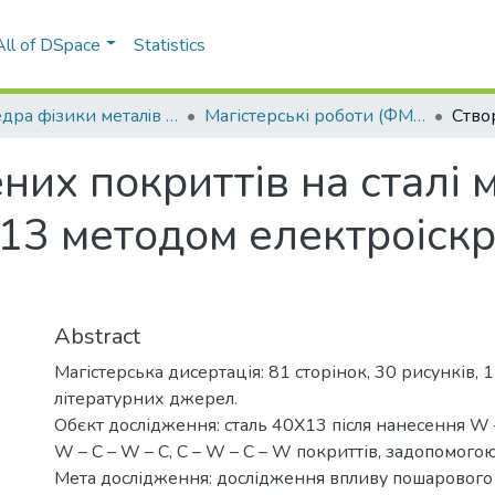
All of DSpace
Statistics
Кафедра фiзики металiв (ФМ ІФФ)
Магістерські роботи (ФМ ІФФ)
них покриттів на сталі
13 методом електроіскр
Abstract
Магістерська дисертація: 81 сторінок, 30 рисунків, 
літературних джерел.
Обєкт дослідження: сталь 40Х13 після нанесення W –
W – C – W – C, C – W – C – W покриттів, задопомогою
Мета дослідження: дослідження впливу пошарового