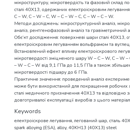
мікроструктуру, мікротвердість та фазовий склад п
сталі 40Х13, одержаних електроіскровим легуванн
C – W, C – W – C, W – C – W – C, C – W – C – W.
Методи досліджень: мікроструктурний аналіз, мік
аналіз, рентгенофазовий аналіз та гравіметричний а
Обє’кт дослідження: поверхневі шари сталі 40Х13, 
електроіскровим легуванням вольфрамом та вуглец
Встановлений ефект впливу електроіскрового легув
мікротвердості зміцненого шару W – C – W, C – W – C
– W – C – W від 9,1 ГПа до 11,5 ГПа а також збільш
мікротвердості підшару до 6 ГПа.
Практичне значення: проведений аналіз експерим
може бути використаний для покращення робочих 
сталі медичного призначення 40Х13 та відповідно 
довготривалої експлуатації виробів з цього матеріал
Keywords
електроіскрове легування
,
легований шар
,
сталь 40
spark alloying (ESA)
,
alloy
,
40KH13 (40Х13) steel