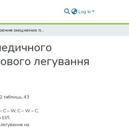
Log In
Створення зміцнених покриттів на сталі медичного призначення 40Х13 методом електроіскрового легування W та C
 медичного
ового легування
12 таблиць, 43
 C – W, C – W – C,
 ЕІЛ.
 легування на