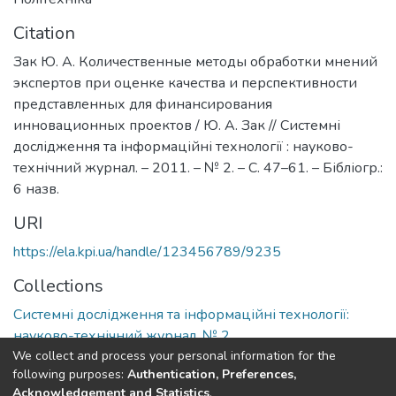
Citation
Зак Ю. А. Количественные методы обработки мнений
экспертов при оценке качества и перспективности
представленных для финансирования
инновационных проектов / Ю. А. Зак // Системні
дослідження та інформаційні технології : науково-
технічний журнал. – 2011. – № 2. – С. 47–61. – Бібліогр.:
6 назв.
URI
https://ela.kpi.ua/handle/123456789/9235
Collections
Системні дослідження та інформаційні технології:
науково-технічний журнал, № 2
We collect and process your personal information for the
following purposes:
Authentication, Preferences,
Full item page
Acknowledgement and Statistics
.