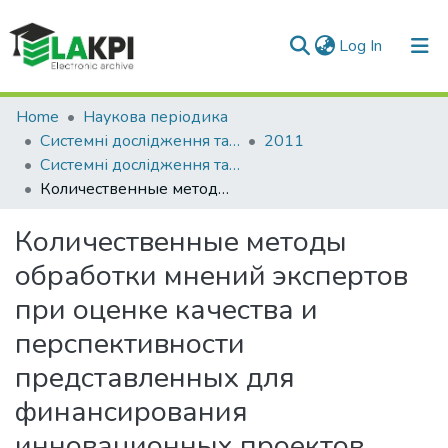
(current)
Log In
Communities & Collections
Home
Наукова періодика
Системні дослідження та інформаційні технології
2011
All of DSpace
Системні дослідження та інформаційні технології: науково-технічний журнал, № 2
Количественные методы обработки мнений экспертов при оценке качества и перспективности представленных для финансирования инновационных проектов
Statistics
Количественные методы
обработки мнений экспертов
при оценке качества и
перспективности
представленных для
финансирования
инновационных проектов