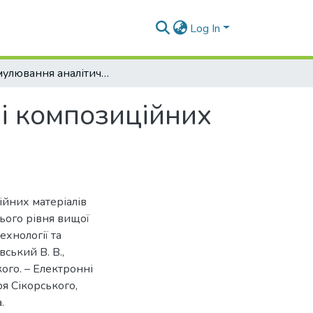
Log In
Формулювання аналітичних звітів в галузі композиційних матеріалів
зі композиційних
ійних матеріалів
тього рівня вищої
ехнології та
вський В. В.,
ького. – Електронні
оря Сікорського,
.