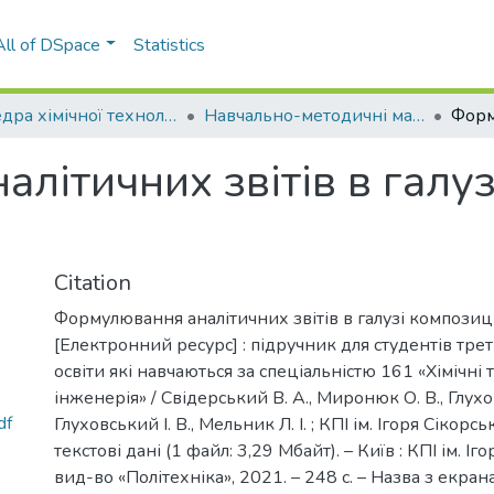
All of DSpace
Statistics
Кафедра хімічної технології композиційних матеріалів (ХТКМ)
Навчально-методичні матеріали (ХТКМ)
літичних звітів в галу
Citation
Формулювання аналітичних звітів в галузі композиц
[Електронний ресурс] : підручник для студентів тре
освіти які навчаються за спеціальністю 161 «Хімічні т
інженерія» / Свідерський В. А., Миронюк О. В., Глухо
df
Глуховський І. В., Мельник Л. І. ; КПІ ім. Ігоря Сікорс
текстові дані (1 файл: 3,29 Мбайт). – Київ : КПІ ім. Іг
вид-во «Політехніка», 2021. – 248 с. – Назва з екрана